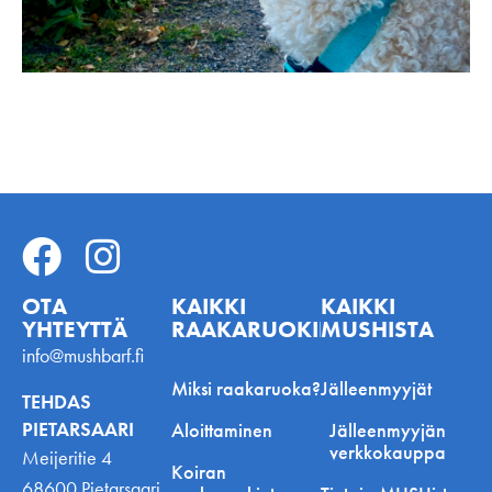
OTA
KAIKKI
KAIKKI
YHTEYTTÄ
RAAKARUOKINNASTA
MUSHISTA
info@mushbarf.fi
Miksi raakaruoka?
Jälleenmyyjät
TEHDAS
PIETARSAARI
Aloittaminen
Jälleenmyyjän
verkkokauppa
Meijeritie 4
Koiran
68600 Pietarsaari