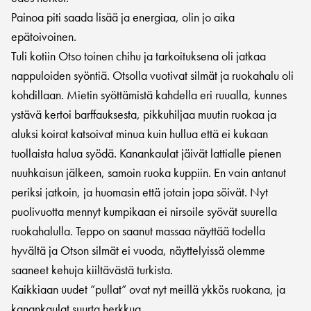
Painoa piti saada lisää ja energiaa, olin jo aika
epätoivoinen.
Tuli kotiin Otso toinen chihu ja tarkoituksena oli jatkaa
nappuloiden syöntiä. Otsolla vuotivat silmät ja ruokahalu oli
kohdillaan. Mietin syöttämistä kahdella eri ruualla, kunnes
ystävä kertoi barffauksesta, pikkuhiljaa muutin ruokaa ja
aluksi koirat katsoivat minua kuin hullua että ei kukaan
tuollaista halua syödä. Kanankaulat jäivät lattialle pienen
nuuhkaisun jälkeen, samoin ruoka kuppiin. En vain antanut
periksi jatkoin, ja huomasin että jotain jopa söivät. Nyt
puolivuotta mennyt kumpikaan ei nirsoile syövät suurella
ruokahalulla. Teppo on saanut massaa näyttää todella
hyvältä ja Otson silmät ei vuoda, näyttelyissä olemme
saaneet kehuja kiiltävästä turkista.
Kaikkiaan uudet ”pullat” ovat nyt meillä ykkös ruokana, ja
kanankaulat suurta herkkua.