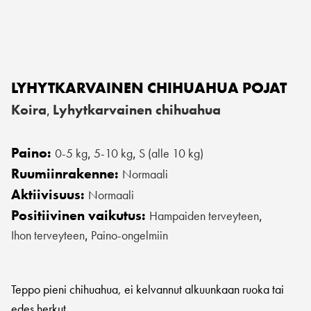
LYHYTKARVAINEN CHIHUAHUA POJAT
Koira
Lyhytkarvainen chihuahua
,
Paino:
0-5 kg
5-10 kg
S (alle 10 kg)
,
,
Ruumiinrakenne:
Normaali
Aktiivisuus:
Normaali
Positiivinen vaikutus:
Hampaiden terveyteen
,
Ihon terveyteen
Paino-ongelmiin
,
Teppo pieni chihuahua, ei kelvannut alkuunkaan ruoka tai
edes herkut.