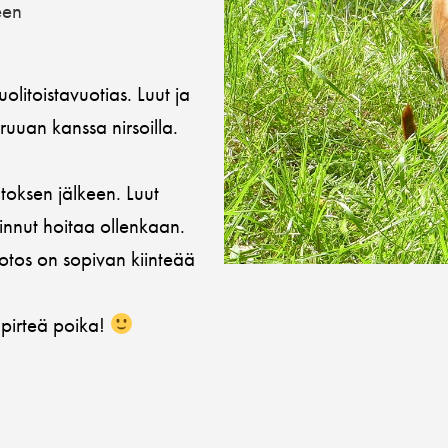
een
litoistavuotias. Luut ja
 ruuan kanssa nirsoilla.
oksen jälkeen. Luut
innut hoitaa ollenkaan.
otos on sopivan kiinteää
 pirteä poika!