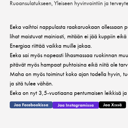
Ruoansulatukseen
Yleiseen hyvinvointiin ja terveyt
,
Eeka vaihtoi nappulasta raakaruokaan ollessaan puo
lihat maistuvat mainiosti, mitään ei jää kuppiin eikä
Energiaa riittää vaikka muille jakaa.
Eeka sai myös nopeasti lihasmassaa ruokinnan muut
pitävät myös hampaat puhtoisina eikä niitä ole tarv
Maha on myös toiminut koko ajan todella hyvin, tu
ja sitä tulee vähän.
Eeka on nyt 3,5-vuotiaana pentumaisen leikkisä ja
Jaa Facebookissa
Jaa X:ssä
Jaa Instagramissa