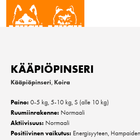
KÄÄPIÖPINSERI
Kääpiöpinseri
Koira
,
0-5 kg
5-10 kg
S (alle 10 kg)
Paino:
,
,
Normaali
Ruumiinrakenne:
Normaali
Aktiivisuus:
Energisyyteen
Hampaiden 
Positiivinen vaikutus:
,