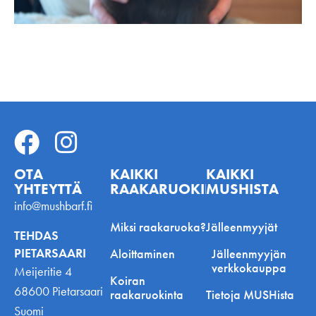
OTA
KAIKKI
KAIKKI
YHTEYTTÄ
RAAKARUOKINNASTA
MUSHISTA
info@mushbarf.fi
Miksi raakaruoka?
Jälleenmyyjät
TEHDAS
PIETARSAARI
Aloittaminen
Jälleenmyyjän
verkkokauppa
Meijeritie 4
Koiran
68600 Pietarsaari
raakaruokinta
Tietoja MUSHista
Suomi