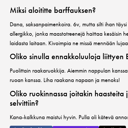
Miksi aloititte barffauksen?
Dana, saksanpaimenkoira. 6v, mutta silti ihan täysi 
allergikko, jonka maastotreenejä haittaa kesäisin he
laidasta laitaan. Kivoimpia ne missä mennään luja
Oliko sinulla ennakkoluuloja liittye
Puolittain raakaruokkija. Aiemmin nappulan kanssa 
ruoan kanssa. Liha raakana napaan ja menoks!
Oliko ruokinnassa joitakin haasteita j
selvittiin?
Kana-kalkkuna maistui hyvin. Pulla oli kätevä annos