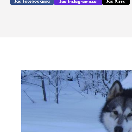
Jaa Facebookissa
Jaa X:ssä
Jaa Instagramissa