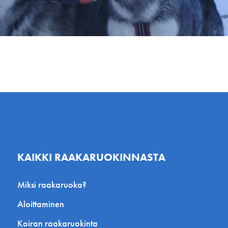
KAIKKI RAAKARUOKINNASTA
Miksi raakaruoka?
Aloittaminen
Koiran raakaruokinta