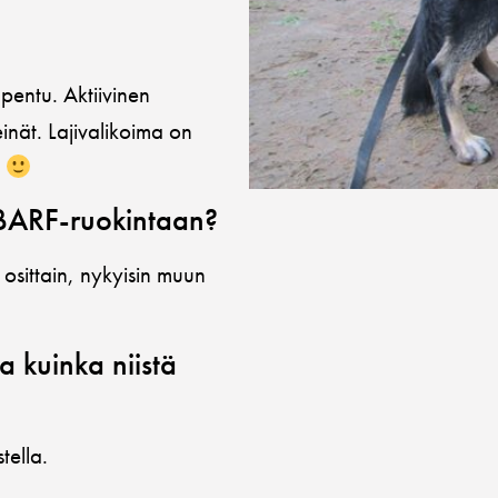
pentu. Aktiivinen
inät. Lajivalikoima on
a
n BARF-ruokintaan?
osittain, nykyisin muun
a kuinka niistä
tella.