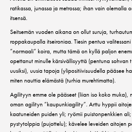
ratikassa, junassa ja metrossa; ihan vain olemalla
itsensä.
Seitsemän vuoden aikana on ollut suruja, turhautumi
roppakaupalla itseironiaa. Tiesin pentua valitessani 
”normaali” koira, mutta tämä on kyllä paljon enemm
opettanut minulle kärsivällisyyttä (pentuna sohvan 
uusiksi), uusia tapoja (ylipositiivisuudella pääsee ha
miten nauttia elämästä (turhia murehtimatta).
Agilityyn emme ole pääseet (liian iso koko muka),
oman agilityn ”kaupunkiagility”. Arttu hyppii aitoj
kaatuneiden puiden yli; ryömii puistonpenkkien ali; 
pystytolppia (pujottelu); kävelee leveiden aitojen p