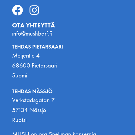
OTA YHTEYTTÄ
info@mushbarf.fi
TEHDAS PIETARSAARI
Meijeritie 4
68600 Pietarsaari
Suomi
TEHDAS NÄSSJÖ
Verkstadsgatan 7
57134 Nässjö
Ruotsi
MUSH on osa Snellman konsernia