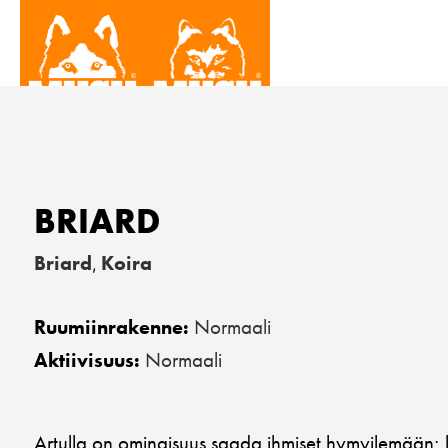
BRIARD
Briard
Koira
,
Normaali
Ruumiinrakenne:
Normaali
Aktiivisuus:
Artulla on ominaisuus saada ihmiset hymyilemään; le