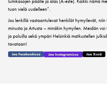
lumikasojen päälle ja alas (A-este). Kaikki nämä m
tuon vielä uudelleen”.
Jos lenkillä vastaantulevat henkilöt hymyilevät, niin 
minusta ja Artusta – minäkin hymyilen. Meidän voi 
ja poluilla sekä ympäri Helsinkiä matkustellen julkis
tavataan!
Jaa Facebookissa
Jaa X:ssä
Jaa Instagramissa