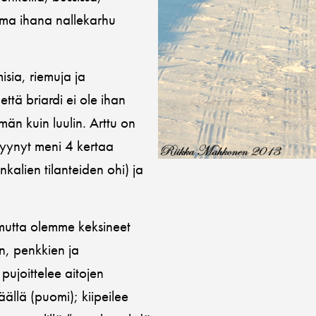
 oma ihana nallekarhu
sia, riemuja ja
että briardi ei ole ihan
än kuin luulin. Arttu on
tyynyt meni 4 kertaa
nkalien tilanteiden ohi) ja
 mutta olemme keksineet
en, penkkien ja
pujoittelee aitojen
äällä (puomi); kiipeilee