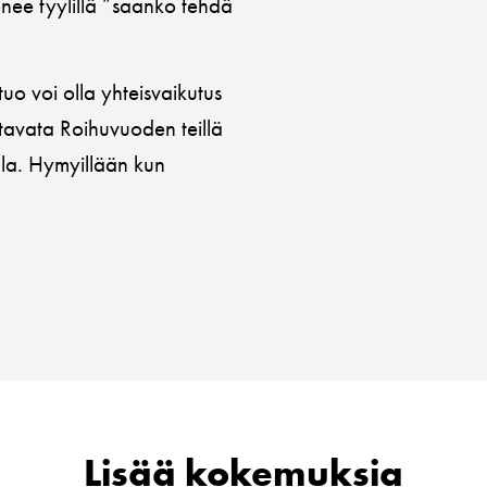
enee tyylillä ”saanko tehdä
tuo voi olla yhteisvaikutus
tavata Roihuvuoden teillä
illa. Hymyillään kun
Lisää kokemuksia