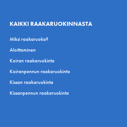
KAIKKI RAAKARUOKINNASTA
Miksi raakaruoka?
Aloittaminen
Koiran raakaruokinta
Koiranpennun raakaruokinta
Kissan raakaruokinta
Kissanpennun raakaruokinta