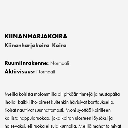
KIINANHARJAKOIRA
Kiinanharjakoira
Koira
,
Ruumiinrakenne:
Normaali
Aktiivisuus:
Normaali
Meillä koirista molommilla oli pitkään finnejä ja mustapäitä
iholla, kaikki iho-oireet kuitenkin hävisivät barffauksella.
Koirat nauttivat suunnattomasti. Moni syöttää koirilleen
kallista nappularuokaa, joka koiran ulosteen löysäksi ja
haisevaksi, eli ruoka ei sula kunnolla. Meillä mahat toimivat