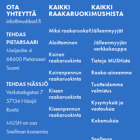
OTA
KAIKKI
KAIKKI
YHTEYTTÄ
RAAKARUOKINNASTA
MUSHISTA
info@mushbarf.fi
Miksi raakaruoka?
Jälleenmyyjät
TEHDAS
PIETARSAARI
Aloittaminen
Jälleenmyyjän
verkkokauppa
Meijeritie 4
Koiran
68600 Pietarsaari
raakaruokinta
Tietoja MUSHista
Suomi
Koiranpennun
Raaka-aineemme
raakaruokinta
TEHDAS NÄSSJÖ
Tuotteidemme
Kissan
valmistus
Verkstadsgatan 7
raakaruokinta
57134 Nässjö
Kysymyksiä ja
Kissanpennun
vastauksia
Ruotsi
raakaruokinta
Kokemuksia
MUSH on osa
Snellman konsernia
Snellman