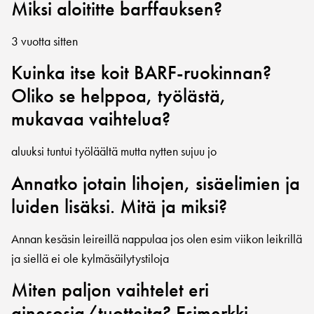
Miksi aloititte barffauksen?
3 vuotta sitten
Kuinka itse koit BARF-ruokinnan?
Oliko se helppoa, työlästä,
mukavaa vaihtelua?
aluuksi tuntui työläältä mutta nytten sujuu jo
Annatko jotain lihojen, sisäelimien ja
luiden lisäksi. Mitä ja miksi?
Annan kesäsin leireillä nappulaa jos olen esim viikon leikrillä
ja siellä ei ole kylmäsäilytystiloja
Miten paljon vaihtelet eri
ainesosia/tuotteita? Esimerkki