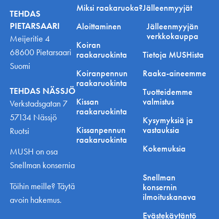
Miksi raakaruoka?
Jälleenmyyjät
TEHDAS
PIETARSAARI
Aloittaminen
Jälleenmyyjän
verkkokauppa
Meijeritie 4
Koiran
68600 Pietarsaari
raakaruokinta
Tietoja MUSHista
Suomi
Koiranpennun
Raaka-aineemme
raakaruokinta
TEHDAS NÄSSJÖ
Tuotteidemme
Kissan
valmistus
Verkstadsgatan 7
raakaruokinta
57134 Nässjö
Kysymyksiä ja
Kissanpennun
vastauksia
Ruotsi
raakaruokinta
Kokemuksia
MUSH on osa
Snellman konsernia
Snellman
Töihin meille? Täytä
konsernin
ilmoituskanava
avoin hakemus.
Evästekäytäntö