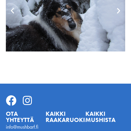
OTA
KAIKKI
KAIKKI
YHTEYTTÄ
RAAKARUOKINNASTA
MUSHISTA
info@mushbarf.fi