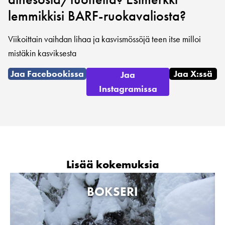
lemmikkisi BARF-ruokavaliosta?
Viikoittain vaihdan lihaa ja kasvismössöjä teen itse milloi
mistäkin kasviksesta
Jaa Facebookissa
Jaa X:ssä
Jaa
Instagramissa
Lisää kokemuksia
BOKSERI