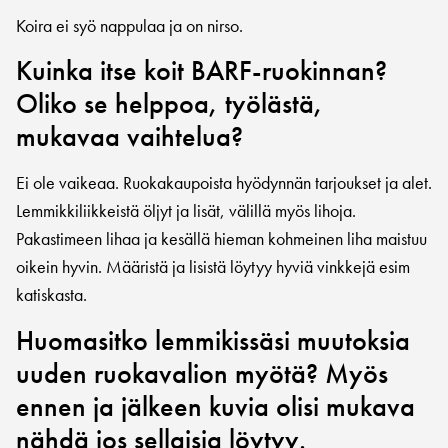
Koira ei syö nappulaa ja on nirso.
Kuinka itse koit BARF-ruokinnan?
Oliko se helppoa, työlästä,
mukavaa vaihtelua?
Ei ole vaikeaa. Ruokakaupoista hyödynnän tarjoukset ja alet.
Lemmikkiliikkeistä öljyt ja lisät, välillä myös lihoja.
Pakastimeen lihaa ja kesällä hieman kohmeinen liha maistuu
oikein hyvin. Määristä ja lisistä löytyy hyviä vinkkejä esim
katiskasta.
Huomasitko lemmikissäsi muutoksia
uuden ruokavalion myötä? Myös
ennen ja jälkeen kuvia olisi mukava
nähdä jos sellaisia löytyy.