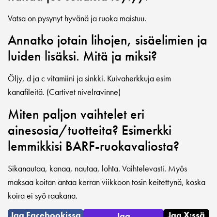
Vatsa on pysynyt hyvänä ja ruoka maistuu.
Annatko jotain lihojen, sisäelimien ja
luiden lisäksi. Mitä ja miksi?
Öljy, d ja c vitamiini ja sinkki. Kuivaherkkuja esim
kanafileitä. (Cartivet nivelravinne)
Miten paljon vaihtelet eri
ainesosia/tuotteita? Esimerkki
lemmikkisi BARF-ruokavaliosta?
Sikanautaa, kanaa, nautaa, lohta. Vaihtelevasti. Myös
maksaa koitan antaa kerran viikkoon tosin keitettynä, koska
koira ei syö raakana.
Jaa Facebookissa
Jaa X:ssä
Jaa