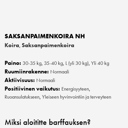
SAKSANPAIMENKOIRA NH
Koira
Saksanpaimenkoira
,
Paino:
30-35 kg
35-40 kg
L (yli 30 kg)
Yli 40 kg
,
,
,
Ruumiinrakenne:
Normaali
Aktiivisuus:
Normaali
Positiivinen vaikutus:
Energisyyteen
,
Ruoansulatukseen
Yleiseen hyvinvointiin ja terveyteen
,
Miksi aloititte barffauksen?