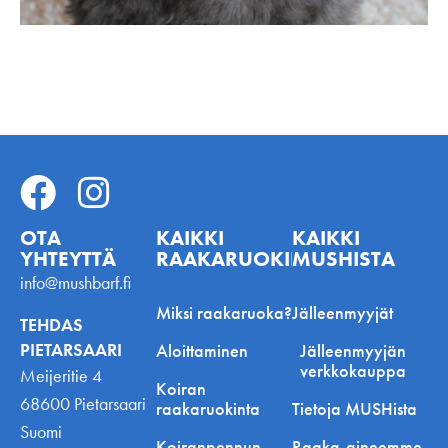
OTA
KAIKKI
KAIKKI
YHTEYTTÄ
RAAKARUOKINNASTA
MUSHISTA
info@mushbarf.fi
Miksi raakaruoka?
Jälleenmyyjät
TEHDAS
PIETARSAARI
Aloittaminen
Jälleenmyyjän
verkkokauppa
Meijeritie 4
Koiran
68600 Pietarsaari
raakaruokinta
Tietoja MUSHista
Suomi
Koiranpennun
Raaka-aineemme