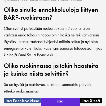
Oliko sinulla ennakkoluuloja liittyen
BARF-ruokintaan?
Olen syönyt pelkästään raakaruokaa n.2 vuotta ja en
vaihtaisi enää takaisin nappuloihin koska ne tekivät vatsani
löysäksi ja analirauhaset tyhjentyi milloin sattuu ja nyt olen
energisempi kuten kaksi kaveriani samassa taloudessa, myös
kleinejä Onni 5v. ja Tyyne 4kk.
Oliko ruokinnassa joitakin haasteita
ja kuinka niistä selvittiin?
Se on hyvää ja maistuvaa, eikä ole semmoista päivää
etteikö ruoka maistuisi.
Jaa Facebookissa
Jaa X:ssä
Jaa