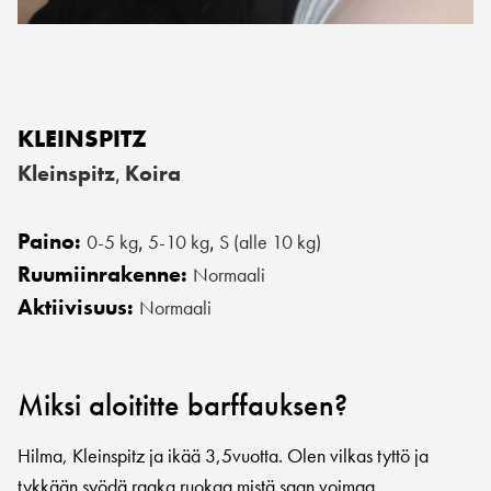
KLEINSPITZ
Kleinspitz
Koira
,
Paino:
0-5 kg
5-10 kg
S (alle 10 kg)
,
,
Ruumiinrakenne:
Normaali
Aktiivisuus:
Normaali
Miksi aloititte barffauksen?
Hilma, Kleinspitz ja ikää 3,5vuotta. Olen vilkas tyttö ja
tykkään syödä raaka ruokaa mistä saan voimaa.