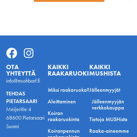
OTA
KAIKKI
KAIKKI
YHTEYTTÄ
RAAKARUOKINNASTA
MUSHISTA
info@mushbarf.fi
Miksi raakaruoka?
Jälleenmyyjät
TEHDAS
PIETARSAARI
Aloittaminen
Jälleenmyyjän
verkkokauppa
Meijeritie 4
Koiran
68600 Pietarsaari
raakaruokinta
Tietoja MUSHista
Suomi
Koiranpennun
Raaka-aineemme
raakaruokinta