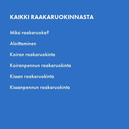
KAIKKI RAAKARUOKINNASTA
Miksi raakaruoka?
Aloittaminen
Koiran raakaruokinta
Koiranpennun raakaruokinta
Kissan raakaruokinta
Kissanpennun raakaruokinta