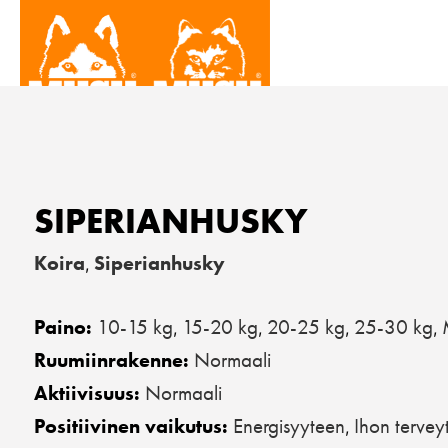
SIPERIANHUSKY
Koira
Siperianhusky
,
10-15 kg
15-20 kg
20-25 kg
25-30 kg
Paino:
,
,
,
,
Normaali
Ruumiinrakenne:
Normaali
Aktiivisuus:
Energisyyteen
Ihon tervey
Positiivinen vaikutus:
,