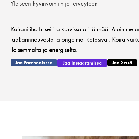
Yleiseen hyvinvointiin ja terveyteen
Koirani iho hilseili ja korvissa oli töhnää. Aloimm
lääkärinneuvosta ja ongelmat katosivat. Koira vaik
iloisemmalta ja energiseltä.
Jaa Facebookissa
Jaa X:ssä
Jaa Instagramissa