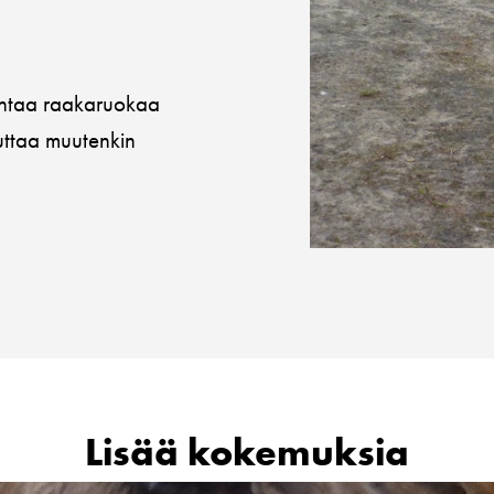
e antaa raakaruokaa
uttaa muutenkin
Lisää kokemuksia