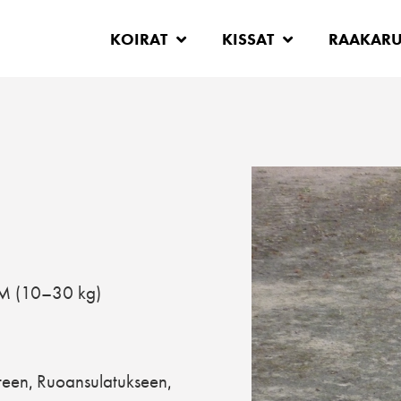
KOIRAT
KISSAT
RAAKAR
M (10–30 kg)
teen
Ruoansulatukseen
,
,