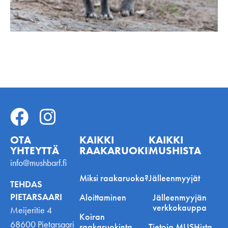
OTA
KAIKKI
KAIKKI
YHTEYTTÄ
RAAKARUOKINNASTA
MUSHISTA
info@mushbarf.fi
Miksi raakaruoka?
Jälleenmyyjät
TEHDAS
PIETARSAARI
Aloittaminen
Jälleenmyyjän
verkkokauppa
Meijeritie 4
Koiran
68600 Pietarsaari
raakaruokinta
Tietoja MUSHista