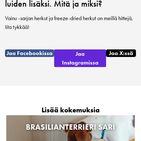
luiden lisäksi. Mitä ja miksi?
Vainu -sarjan herkut ja freeze-dried herkut on meillä hittejä,
Iita tykkää!
Jaa Facebookissa
Jaa X:ssä
Jaa
Instagramissa
Lisää kokemuksia
BRASILIANTERRIERI SARI