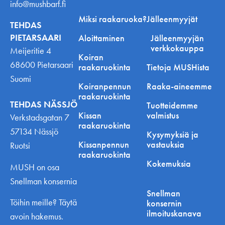
info@mushbarf.fi
Miksi raakaruoka?
Jälleenmyyjät
TEHDAS
PIETARSAARI
Aloittaminen
Jälleenmyyjän
verkkokauppa
Meijeritie 4
Koiran
68600 Pietarsaari
raakaruokinta
Tietoja MUSHista
Suomi
Koiranpennun
Raaka-aineemme
raakaruokinta
TEHDAS NÄSSJÖ
Tuotteidemme
Kissan
valmistus
Verkstadsgatan 7
raakaruokinta
57134 Nässjö
Kysymyksiä ja
Kissanpennun
vastauksia
Ruotsi
raakaruokinta
Kokemuksia
MUSH on osa
Snellman konsernia
Snellman
Töihin meille? Täytä
konsernin
ilmoituskanava
avoin hakemus.