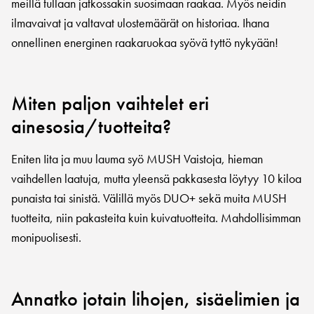
meillä tullaan jatkossakin suosimaan raakaa. Myös neidin
ilmavaivat ja valtavat ulostemäärät on historiaa. Ihana
onnellinen energinen raakaruokaa syövä tyttö nykyään!
Miten paljon vaihtelet eri
ainesosia/tuotteita?
Eniten Iita ja muu lauma syö MUSH Vaistoja, hieman
vaihdellen laatuja, mutta yleensä pakkasesta löytyy 10 kiloa
punaista tai sinistä. Välillä myös DUO+ sekä muita MUSH
tuotteita, niin pakasteita kuin kuivatuotteita. Mahdollisimman
monipuolisesti.
Annatko jotain lihojen, sisäelimien ja