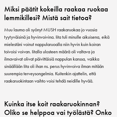
Miksi päätit kokeilla raakaa ruokaa
lemmikillesi? Mistä sait tietoa?
Muu lauma oli syönyt MUSH raakaruokaa jo vuosia
tyytyväisinä ja hyvinvoivina. Iita tuli minulle aikuisena, eikä
mielestäni voinut nappularuoalla niin hyvin kuin koiran
toivoisi voivan. Iitalla ulosteen määrä oli valtava ja
ilmavaivat olivat päivittäisiä nappulan kanssa, vaikka
sinäällään Iita oli ihan ns. perus hyvinvoiva ilman mitään
suurempia terveysongelmia. Kuitenkin ajattelin, että
raakaruokintaan vaihto voisi tehdä neidille hyvää.
Kuinka itse koit raakaruokinnan?
Oliko se helppoa vai työlästä? Onko