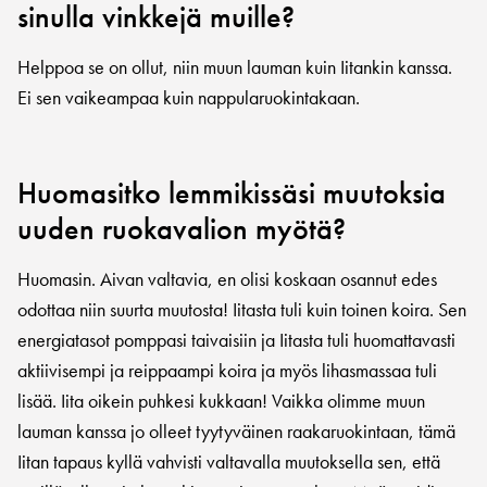
sinulla vinkkejä muille?
Helppoa se on ollut, niin muun lauman kuin Iitankin kanssa.
Ei sen vaikeampaa kuin nappularuokintakaan.
Huomasitko lemmikissäsi muutoksia
uuden ruokavalion myötä?
Huomasin. Aivan valtavia, en olisi koskaan osannut edes
odottaa niin suurta muutosta! Iitasta tuli kuin toinen koira. Sen
energiatasot pomppasi taivaisiin ja Iitasta tuli huomattavasti
aktiivisempi ja reippaampi koira ja myös lihasmassaa tuli
lisää. Iita oikein puhkesi kukkaan! Vaikka olimme muun
lauman kanssa jo olleet tyytyväinen raakaruokintaan, tämä
Iitan tapaus kyllä vahvisti valtavalla muutoksella sen, että