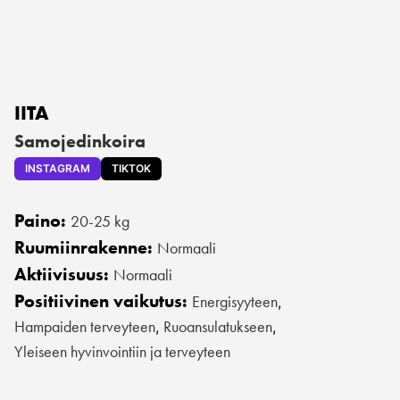
IITA
Samojedinkoira
INSTAGRAM
TIKTOK
Paino:
20-25 kg
Ruumiinrakenne:
Normaali
Aktiivisuus:
Normaali
Positiivinen vaikutus:
Energisyyteen
,
Hampaiden terveyteen
Ruoansulatukseen
,
,
Yleiseen hyvinvointiin ja terveyteen