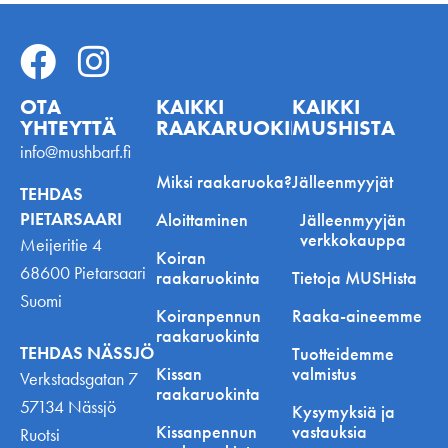
OTA
KAIKKI
KAIKKI
YHTEYTTÄ
RAAKARUOKINNASTA
MUSHISTA
info@mushbarf.fi
Miksi raakaruoka?
Jälleenmyyjät
TEHDAS
PIETARSAARI
Aloittaminen
Jälleenmyyjän
verkkokauppa
Meijeritie 4
Koiran
68600 Pietarsaari
raakaruokinta
Tietoja MUSHista
Suomi
Koiranpennun
Raaka-aineemme
raakaruokinta
TEHDAS NÄSSJÖ
Tuotteidemme
Kissan
valmistus
Verkstadsgatan 7
raakaruokinta
57134 Nässjö
Kysymyksiä ja
Kissanpennun
vastauksia
Ruotsi