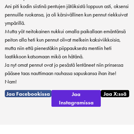
Ani piti kodin siistinä pentujen jätöksistä loppuun asti, oksensi
pennuille ruokansa, ja oli kärsivällinen kun pennut riekkuivat
ympärillä.
Mutta yöt neitokainen nukkui omalla paikallaan emäntänsä
peiton alla heti kun pennut olivat melkein kaksiviikkoisia,
mutta niin että pienestäkin piippauksesta mentiin heti
laatikkoon katsomaan mikä on hätänä.
Ja nyt omat pennut ovat jo pesästä lentäneet niin prinsessa
pääsee taas nauttimaan rauhassa sapuskansa ihan itse!
Nam!
Jaa Facebookissa
Jaa X:ssä
Jaa
Instagramissa