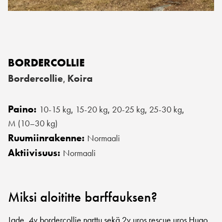
BORDERCOLLIE
Bordercollie
Koira
,
Paino:
10-15 kg
15-20 kg
20-25 kg
25-30 kg
,
,
,
,
M (10–30 kg)
Ruumiinrakenne:
Normaali
Aktiivisuus:
Normaali
Miksi aloititte barffauksen?
Jade, 4v bordercollie narttu sekä 2v uros rescue uros Hugo