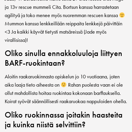
ja 13v rescue mummeli Cita. Bortsun kanssa harrastetaan
agilityä ja toko menee myös nuoremman rescuen kanssa
Mummon kanssa lenkkeillään reippaita lenkkejä päivittäin
<3 Ja kaikki käyvät tietysti matsäreissä (Jade myös
virallisissa)!
Oliko sinulla ennakkoluuloja liittyen
BARF-ruokintaan?
Aloitin raakaruokinnasta opiskelun jo 10 vuotiaana, joten
aika laaja tieto aiheesta on
Rahan puolesta vaan ei ole
ollut mahdollista hoitaa ruokintaa kokonaan barffauksella.
Koirat syövät säännöllisesti raakaruokaa nappuloiden ohella.
Oliko ruokinnassa joitakin haasteita
ja kuinka niistä selvittiin?