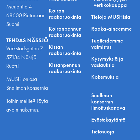
verkkokauppa
Meijeritie 4
Koiran
68600 Pietarsaari
raakaruokinta
Tietoja MUSHista
Suomi
Koiranpennun
Raaka-aineemme
raakaruokinta
TEHDAS NÄSSJÖ
Tuotteidemme
Kissan
valmistus
Verkstadsgatan 7
raakaruokinta
57134 Nässjö
Kysymyksiä ja
Kissanpennun
vastauksia
Ruotsi
raakaruokinta
Kokemuksia
MUSH on osa
Snellman konsernia
Snellman
Töihin meille? Täytä
konsernin
ilmoituskanava
avoin hakemus.
Evästekäytäntö
Tietosuoja