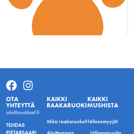
OTA
KAIKKI
KAIKKI
YHTEYTTÄ
RAAKARUOKINNASTA
MUSHISTA
info@mushbarf.fi
Miksi raakaruoka?
Jälleenmyyjät
TEHDAS
PIETARSAARI
Aloittaminen
Jälleenmyyjän