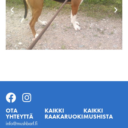
OTA
KAIKKI
KAIKKI
YHTEYTTÄ
RAAKARUOKINNASTA
MUSHISTA
info@mushbarf.fi