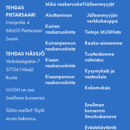
Miksi raakaruoka?
Jälleenmyyjät
TEHDAS
PIETARSAARI
Aloittaminen
Jälleenmyyjän
verkkokauppa
Meijeritie 4
Koiran
68600 Pietarsaari
raakaruokinta
Tietoja MUSHista
Suomi
Koiranpennun
Raaka-aineemme
raakaruokinta
TEHDAS NÄSSJÖ
Tuotteidemme
Kissan
valmistus
Verkstadsgatan 7
raakaruokinta
57134 Nässjö
Kysymyksiä ja
Kissanpennun
vastauksia
Ruotsi
raakaruokinta
Kokemuksia
MUSH on osa
Snellman konsernia
Snellman
Töihin meille? Täytä
konsernin
ilmoituskanava
avoin hakemus.
Evästekäytäntö