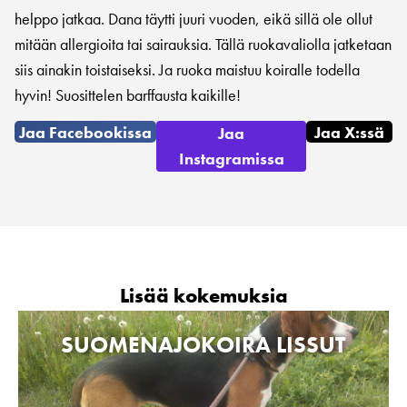
helppo jatkaa. Dana täytti juuri vuoden, eikä sillä ole ollut
mitään allergioita tai sairauksia. Tällä ruokavaliolla jatketaan
siis ainakin toistaiseksi. Ja ruoka maistuu koiralle todella
hyvin! Suosittelen barffausta kaikille!
Jaa Facebookissa
Jaa X:ssä
Jaa
Instagramissa
Lisää kokemuksia
SUOMENAJOKOIRA LISSUT