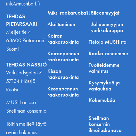
info@mushbarf.fi
Miksi raakaruoka?
Jälleenmyyjät
TEHDAS
PIETARSAARI
Aloittaminen
Jälleenmyyjän
verkkokauppa
Meijeritie 4
Koiran
68600 Pietarsaari
raakaruokinta
Tietoja MUSHista
Suomi
Koiranpennun
Raaka-aineemme
raakaruokinta
TEHDAS NÄSSJÖ
Tuotteidemme
Kissan
valmistus
Verkstadsgatan 7
raakaruokinta
57134 Nässjö
Kysymyksiä ja
Kissanpennun
vastauksia
Ruotsi
raakaruokinta
Kokemuksia
MUSH on osa
Snellman konsernia
Snellman
Töihin meille? Täytä
konsernin
ilmoituskanava
avoin hakemus.