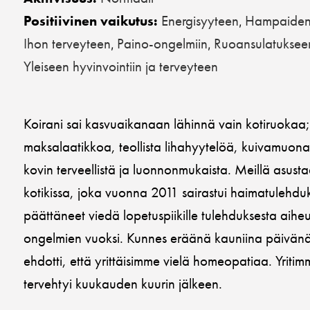
Energisyyteen
Hampaiden 
Positiivinen vaikutus:
,
Ihon terveyteen
Paino-ongelmiin
Ruoansulatuksee
,
,
Yleiseen hyvinvointiin ja terveyteen
Koirani sai kasvuaikanaan lähinnä vain kotiruoka
maksalaatikkoa, teollista lihahyytelöä, kuivamuonaa…
kovin terveellistä ja luonnonmukaista. Meillä asust
kotikissa, joka vuonna 2011 sairastui haimatulehdu
päättäneet viedä lopetuspiikille tulehduksesta aihe
ongelmien vuoksi. Kunnes eräänä kauniina päivänä 
ehdotti, että yrittäisimme vielä homeopatiaa. Yritim
tervehtyi kuukauden kuurin jälkeen.