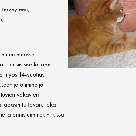
terveyteen
,
n
,
a; muun muassa
 ei siis sisällöltään
aa myös 14-vuotias
kseen ja olimme jo
utuvien vakavien
tapasin tuttavan, joka
me ja onnistuimmekin: kissa