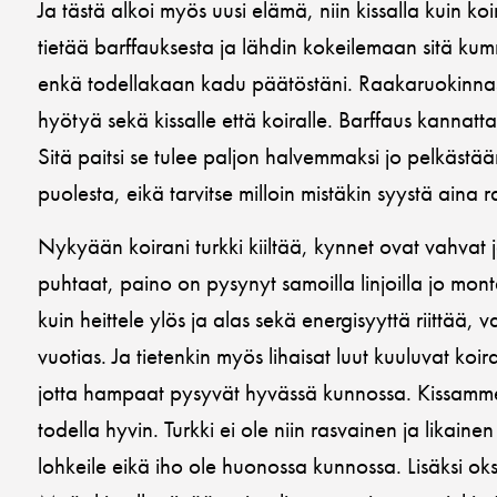
Ja tästä alkoi myös uusi elämä, niin kissalla kuin koi
tietää barffauksesta ja lähdin kokeilemaan sitä ku
enkä todellakaan kadu päätöstäni. Raakaruokinnasta
hyötyä sekä kissalle että koiralle. Barffaus kannattaa
Sitä paitsi se tulee paljon halvemmaksi jo pelkästä
puolesta, eikä tarvitse milloin mistäkin syystä aina r
Nykyään koirani turkki kiiltää, kynnet ovat vahvat j
puhtaat, paino on pysynyt samoilla linjoilla jo mon
kuin heittele ylös ja alas sekä energisyyttä riittää, 
vuotias. Ja tietenkin myös lihaisat luut kuuluvat koi
jotta hampaat pysyvät hyvässä kunnossa. Kissamme
todella hyvin. Turkki ei ole niin rasvainen ja likain
lohkeile eikä iho ole huonossa kunnossa. Lisäksi ok