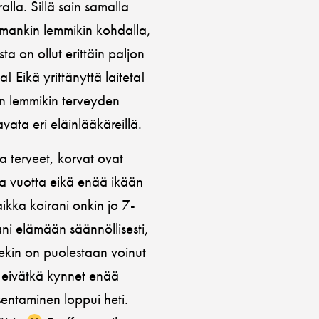
ralla. Sillä sain samalla
mmankin lemmikin kohdalla,
 on ollut erittäin paljon
! Eikä yrittänyttä laiteta!
än lemmikin terveyden
avata eri eläinlääkäreillä.
a terveet, korvat ovat
ta vuotta eikä enää ikään
vaikka koirani onkin jo 7-
rani elämään säännöllisesti,
kin on puolestaan voinut
en eivätkä kynnet enää
sentaminen loppui heti.