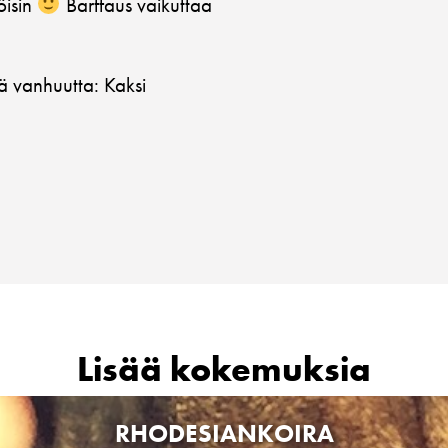
öisin
Barffaus vaikuttaa
ttä vanhuutta: Kaksi
Lisää kokemuksia
RHODESIANKOIRA