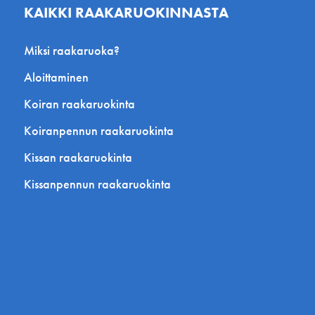
KAIKKI RAAKARUOKINNASTA
Miksi raakaruoka?
Aloittaminen
Koiran raakaruokinta
Koiranpennun raakaruokinta
Kissan raakaruokinta
Kissanpennun raakaruokinta