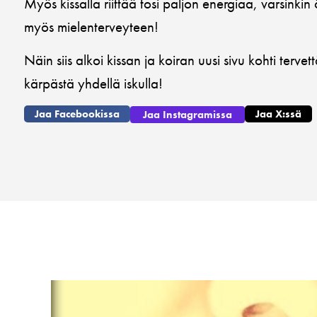
Myös kissalla riittää tosi paljon energiaa, varsinkin 
myös mielenterveyteen!
Näin siis alkoi kissan ja koiran uusi sivu kohti terve
kärpästä yhdellä iskulla!
Jaa Facebookissa
Jaa X:ssä
Jaa Instagramissa