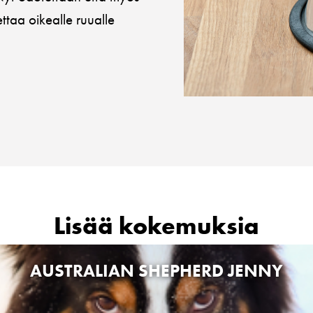
taa oikealle ruualle
Lisää kokemuksia
AUSTRALIAN SHEPHERD JENNY