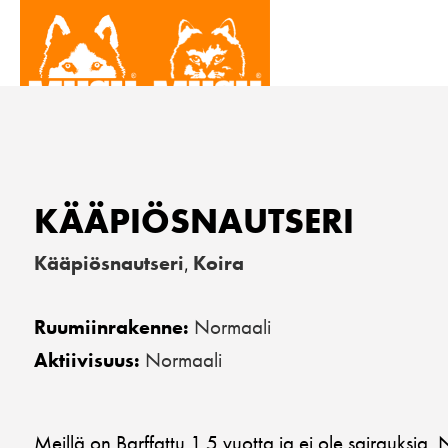
KÄÄPIÖSNAUTSERI
Kääpiösnautseri
Koira
,
Normaali
Ruumiinrakenne:
Normaali
Aktiivisuus:
Meillä on Barffattu 1,5 vuotta ja ei ole sairauksia.