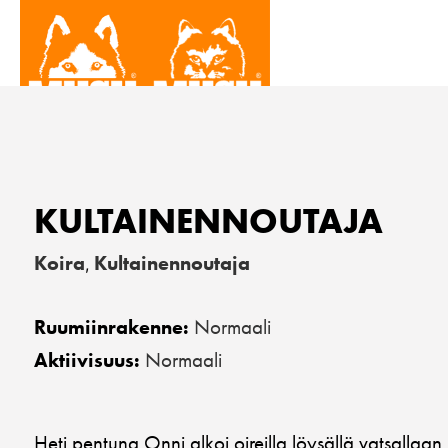
KULTAINENNOUTAJA
Koira
Kultainennoutaja
,
Normaali
Ruumiinrakenne:
Normaali
Aktiivisuus:
Heti pentuna Onni alkoi oireilla löysällä vatsallaan 