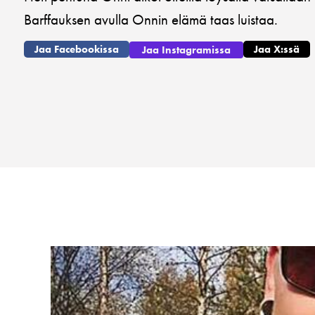
Barffauksen avulla Onnin elämä taas luistaa.
Jaa Facebookissa
Jaa X:ssä
Jaa Instagramissa