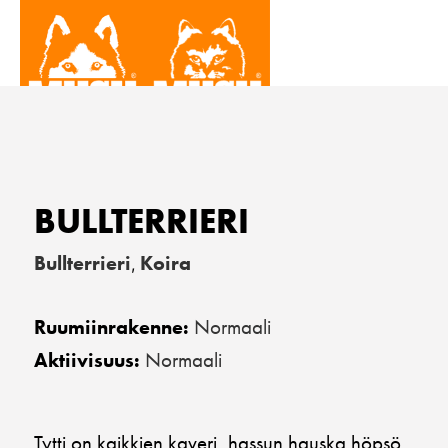
BULLTERRIERI
Bullterrieri
Koira
,
Normaali
Ruumiinrakenne:
Normaali
Aktiivisuus:
Tytti on kaikkien kaveri, hassun hauska höpsö.