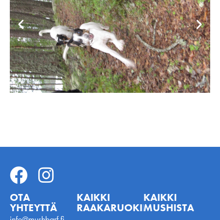
OTA
KAIKKI
KAIKKI
YHTEYTTÄ
RAAKARUOKINNASTA
MUSHISTA
info@mushbarf.fi