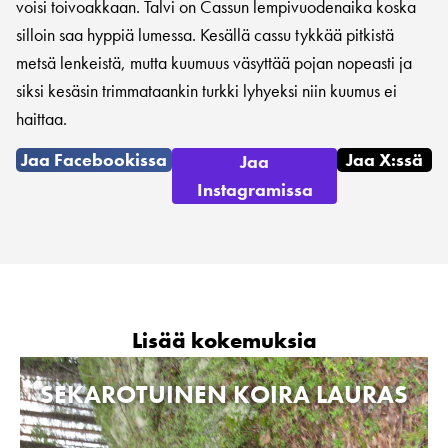
voisi toivoakkaan. Talvi on Cassun lempivuodenaika koska
silloin saa hyppiä lumessa. Kesällä cassu tykkää pitkistä
metsä lenkeistä, mutta kuumuus väsyttää pojan nopeasti ja
siksi kesäsin trimmataankin turkki lyhyeksi niin kuumus ei
haittaa.
Jaa Facebookissa
Jaa X:ssä
Jaa
Instagramissa
Lisää kokemuksia
SEKAROTUINEN KOIRA LAURAS