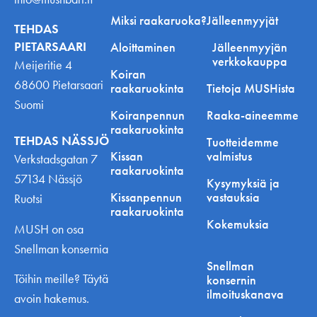
Miksi raakaruoka?
Jälleenmyyjät
TEHDAS
PIETARSAARI
Aloittaminen
Jälleenmyyjän
verkkokauppa
Meijeritie 4
Koiran
68600 Pietarsaari
raakaruokinta
Tietoja MUSHista
Suomi
Koiranpennun
Raaka-aineemme
raakaruokinta
TEHDAS NÄSSJÖ
Tuotteidemme
Kissan
valmistus
Verkstadsgatan 7
raakaruokinta
57134 Nässjö
Kysymyksiä ja
Kissanpennun
vastauksia
Ruotsi
raakaruokinta
Kokemuksia
MUSH on osa
Snellman konsernia
Snellman
Töihin meille? Täytä
konsernin
ilmoituskanava
avoin hakemus.