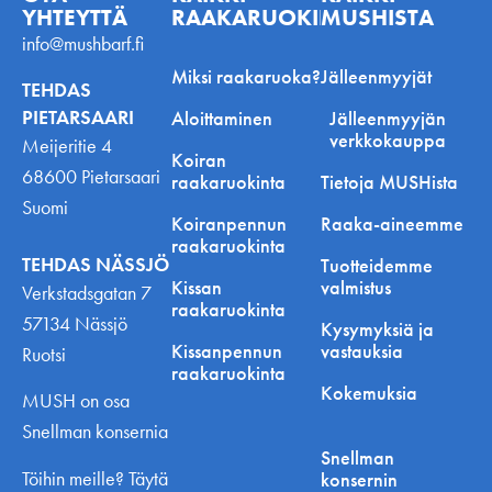
YHTEYTTÄ
RAAKARUOKINNASTA
MUSHISTA
info@mushbarf.fi
Miksi raakaruoka?
Jälleenmyyjät
TEHDAS
PIETARSAARI
Aloittaminen
Jälleenmyyjän
verkkokauppa
Meijeritie 4
Koiran
68600 Pietarsaari
raakaruokinta
Tietoja MUSHista
Suomi
Koiranpennun
Raaka-aineemme
raakaruokinta
TEHDAS NÄSSJÖ
Tuotteidemme
Kissan
valmistus
Verkstadsgatan 7
raakaruokinta
57134 Nässjö
Kysymyksiä ja
Kissanpennun
vastauksia
Ruotsi
raakaruokinta
Kokemuksia
MUSH on osa
Snellman konsernia
Snellman
Töihin meille? Täytä
konsernin