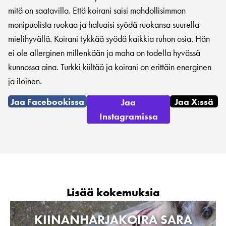
mitä on saatavilla. Että koirani saisi mahdollisimman
monipuolista ruokaa ja haluaisi syödä ruokansa suurella
mielihyvällä. Koirani tykkää syödä kaikkia ruhon osia. Hän
ei ole allerginen millenkään ja maha on todella hyvässä
kunnossa aina. Turkki kiiltää ja koirani on erittäin energinen
ja iloinen.
Jaa Facebookissa
Jaa X:ssä
Jaa
Instagramissa
Lisää kokemuksia
KIINANHARJAKOIRA SARA