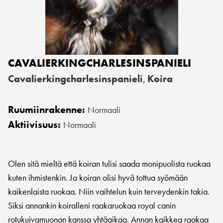
CAVALIERKINGCHARLESINSPANIELI
Cavalierkingcharlesinspanieli
Koira
,
Ruumiinrakenne:
Normaali
Aktiivisuus:
Normaali
Olen sitä mieltä että koiran tulisi saada monipuolista ruokaa
kuten ihmistenkin. Ja koiran olisi hyvä tottua syömään
kaikenlaista ruokaa. Niin vaihtelun kuin terveydenkin takia.
Siksi annankin koiralleni raakaruokaa royal canin
rotukuivamuonan kanssa yhtäaikaa. Annan kaikkea raakaa