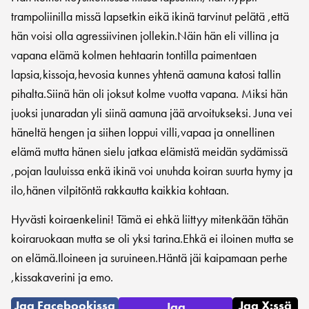
trampoliinilla missä lapsetkin eikä ikinä tarvinut pelätä ,että
hän voisi olla agressiivinen jollekin.Näin hän eli villina ja
vapana elämä kolmen hehtaarin tontilla paimentaen
lapsia,kissoja,hevosia kunnes yhtenä aamuna katosi tallin
pihalta.Siinä hän oli joksut kolme vuotta vapana. Miksi hän
juoksi junaradan yli siinä aamuna jää arvoitukseksi. Juna vei
häneltä hengen ja siihen loppui villi,vapaa ja onnellinen
elämä mutta hänen sielu jatkaa elämistä meidän sydämissä
,pojan lauluissa enkä ikinä voi unuhda koiran suurta hymy ja
ilo,hänen vilpitöntä rakkautta kaikkia kohtaan.
Hyvästi koiraenkelini! Tämä ei ehkä liittyy mitenkään tähän
koiraruokaan mutta se oli yksi tarina.Ehkä ei iloinen mutta se
on elämä.Iloineen ja suruineen.Häntä jäi kaipamaan perhe
,kissakaverini ja emo.
Jaa Facebookissa
Jaa X:ssä
Jaa