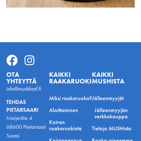
OTA
KAIKKI
KAIKKI
YHTEYTTÄ
RAAKARUOKINNASTA
MUSHISTA
info@mushbarf.fi
Miksi raakaruoka?
Jälleenmyyjät
TEHDAS
PIETARSAARI
Aloittaminen
Jälleenmyyjän
verkkokauppa
Meijeritie 4
Koiran
68600 Pietarsaari
raakaruokinta
Tietoja MUSHista
Suomi
Koiranpennun
Raaka-aineemme