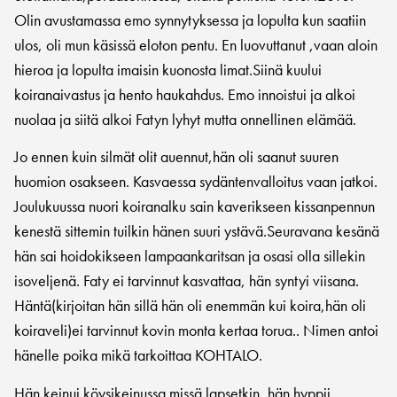
Olin avustamassa emo synnytyksessa ja lopulta kun saatiin
ulos, oli mun käsissä eloton pentu. En luovuttanut ,vaan aloin
hieroa ja lopulta imaisin kuonosta limat.Siinä kuului
koiranaivastus ja hento haukahdus. Emo innoistui ja alkoi
nuolaa ja siitä alkoi Fatyn lyhyt mutta onnellinen elämää.
Jo ennen kuin silmät olit auennut,hän oli saanut suuren
huomion osakseen. Kasvaessa sydäntenvalloitus vaan jatkoi.
Joulukuussa nuori koiranalku sain kaverikseen kissanpennun
kenestä sittemin tuilkin hänen suuri ystävä.Seuravana kesänä
hän sai hoidokikseen lampaankaritsan ja osasi olla sillekin
isoveljenä. Faty ei tarvinnut kasvattaa, hän syntyi viisana.
Häntä(kirjoitan hän sillä hän oli enemmän kui koira,hän oli
koiraveli)ei tarvinnut kovin monta kertaa torua.. Nimen antoi
hänelle poika mikä tarkoittaa KOHTALO.
Hän keinui köysikeinussa missä lapsetkin, hän hyppii