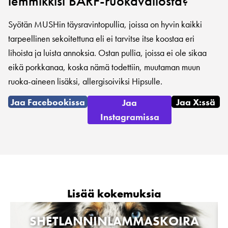
lemmikkisi BARF-ruokavaliosta?
Syötän MUSHin täysravintopullia, joissa on hyvin kaikki
tarpeellinen sekoitettuna eli ei tarvitse itse koostaa eri
lihoista ja luista annoksia. Ostan pullia, joissa ei ole sikaa
eikä porkkanaa, koska nämä todettiin, muutaman muun
ruoka-aineen lisäksi, allergisoiviksi Hipsulle.
Jaa Facebookissa
Jaa X:ssä
Jaa
Instagramissa
Lisää kokemuksia
SHETLANNINLAMMASKOIRA