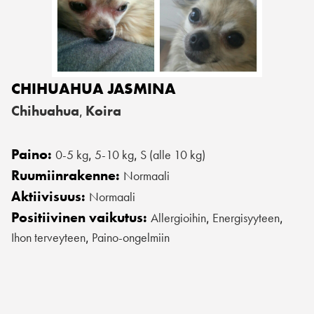
CHIHUAHUA JASMINA
Chihuahua
Koira
,
Paino:
0-5 kg
5-10 kg
S (alle 10 kg)
,
,
Ruumiinrakenne:
Normaali
Aktiivisuus:
Normaali
Positiivinen vaikutus:
Allergioihin
Energisyyteen
,
,
Ihon terveyteen
Paino-ongelmiin
,