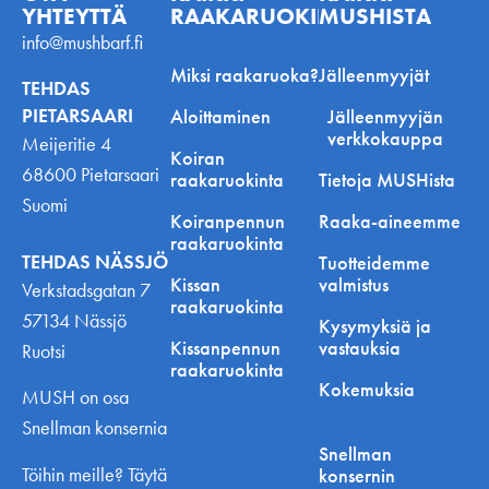
YHTEYTTÄ
RAAKARUOKINNASTA
MUSHISTA
info@mushbarf.fi
Miksi raakaruoka?
Jälleenmyyjät
TEHDAS
PIETARSAARI
Aloittaminen
Jälleenmyyjän
verkkokauppa
Meijeritie 4
Koiran
68600 Pietarsaari
raakaruokinta
Tietoja MUSHista
Suomi
Koiranpennun
Raaka-aineemme
raakaruokinta
TEHDAS NÄSSJÖ
Tuotteidemme
Kissan
valmistus
Verkstadsgatan 7
raakaruokinta
57134 Nässjö
Kysymyksiä ja
Kissanpennun
vastauksia
Ruotsi
raakaruokinta
Kokemuksia
MUSH on osa
Snellman konsernia
Snellman
Töihin meille? Täytä
konsernin