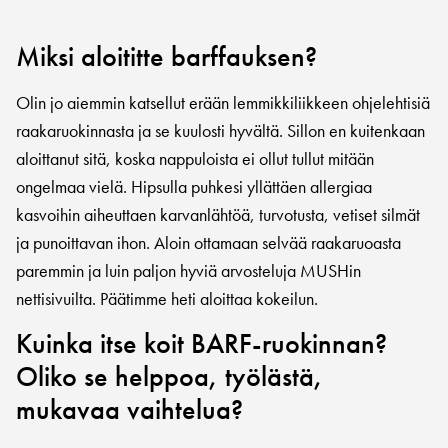
Miksi aloititte barffauksen?
Olin jo aiemmin katsellut erään lemmikkiliikkeen ohjelehtisiä
raakaruokinnasta ja se kuulosti hyvältä. Sillon en kuitenkaan
aloittanut sitä, koska nappuloista ei ollut tullut mitään
ongelmaa vielä. Hipsulla puhkesi yllättäen allergiaa
kasvoihin aiheuttaen karvanlähtöä, turvotusta, vetiset silmät
ja punoittavan ihon. Aloin ottamaan selvää raakaruoasta
paremmin ja luin paljon hyviä arvosteluja MUSHin
nettisivuilta. Päätimme heti aloittaa kokeilun.
Kuinka itse koit BARF-ruokinnan?
Oliko se helppoa, työlästä,
mukavaa vaihtelua?