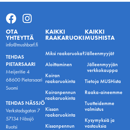
OTA
KAIKKI
KAIKKI
YHTEYTTÄ
RAAKARUOKINNASTA
MUSHISTA
info@mushbarf.fi
Miksi raakaruoka?
Jälleenmyyjät
TEHDAS
PIETARSAARI
Aloittaminen
Jälleenmyyjän
verkkokauppa
Meijeritie 4
Koiran
68600 Pietarsaari
raakaruokinta
Tietoja MUSHista
Suomi
Koiranpennun
Raaka-aineemme
raakaruokinta
TEHDAS NÄSSJÖ
Tuotteidemme
Kissan
valmistus
Verkstadsgatan 7
raakaruokinta
57134 Nässjö
Kysymyksiä ja
Kissanpennun
vastauksia
Ruotsi