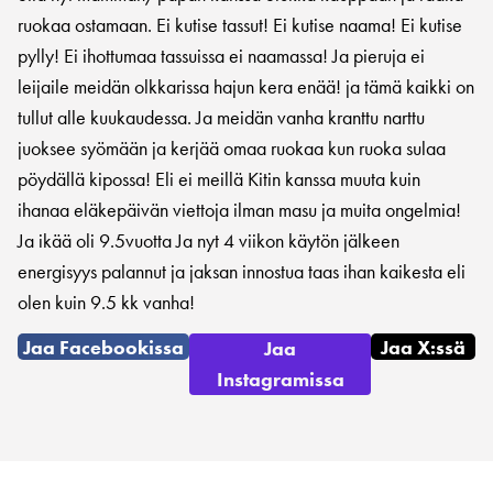
ruokaa ostamaan. Ei kutise tassut! Ei kutise naama! Ei kutise
pylly! Ei ihottumaa tassuissa ei naamassa! Ja pieruja ei
leijaile meidän olkkarissa hajun kera enää! ja tämä kaikki on
tullut alle kuukaudessa. Ja meidän vanha kranttu narttu
juoksee syömään ja kerjää omaa ruokaa kun ruoka sulaa
pöydällä kipossa! Eli ei meillä Kitin kanssa muuta kuin
ihanaa eläkepäivän viettoja ilman masu ja muita ongelmia!
Ja ikää oli 9.5vuotta Ja nyt 4 viikon käytön jälkeen
energisyys palannut ja jaksan innostua taas ihan kaikesta eli
olen kuin 9.5 kk vanha!
Jaa Facebookissa
Jaa X:ssä
Jaa
Instagramissa