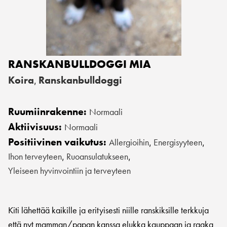
RANSKANBULLDOGGI MIA
Koira
Ranskanbulldoggi
,
Ruumiinrakenne:
Normaali
Aktiivisuus:
Normaali
Positiivinen vaikutus:
Allergioihin
Energisyyteen
,
,
Ihon terveyteen
Ruoansulatukseen
,
,
Yleiseen hyvinvointiin ja terveyteen
Kiti lähettää kaikille ja erityisesti niille ranskiksille terkkuja
että nyt mamman/papan kanssa elukka kauppaan ja raaka