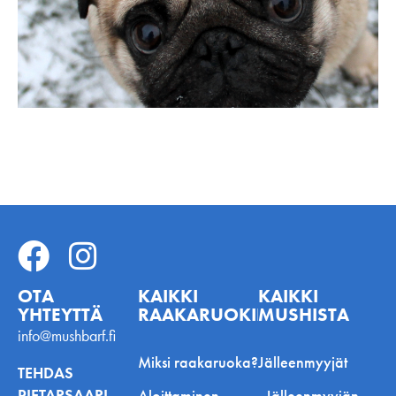
OTA
KAIKKI
KAIKKI
YHTEYTTÄ
RAAKARUOKINNASTA
MUSHISTA
info@mushbarf.fi
Miksi raakaruoka?
Jälleenmyyjät
TEHDAS
PIETARSAARI
Aloittaminen
Jälleenmyyjän