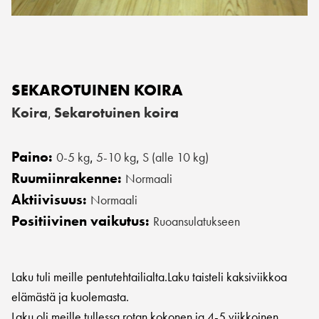
SEKAROTUINEN KOIRA
Koira
Sekarotuinen koira
,
Paino:
0-5 kg
5-10 kg
S (alle 10 kg)
,
,
Ruumiinrakenne:
Normaali
Aktiivisuus:
Normaali
Positiivinen vaikutus:
Ruoansulatukseen
Laku tuli meille pentutehtailialta.Laku taisteli kaksiviikkoa
elämästä ja kuolemasta.
Laku oli meille tullessa rotan kokonen ja 4-5 viikkoinen.