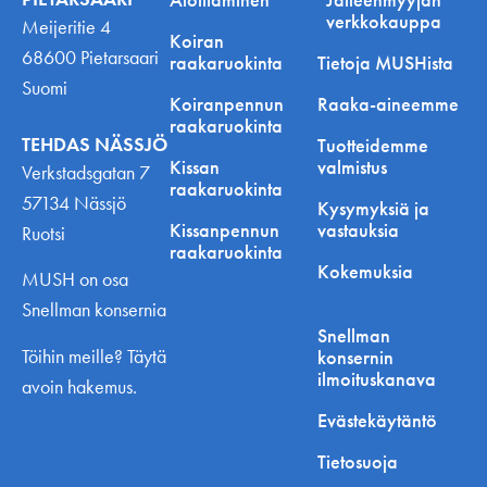
verkkokauppa
Meijeritie 4
Koiran
68600 Pietarsaari
raakaruokinta
Tietoja MUSHista
Suomi
Koiranpennun
Raaka-aineemme
raakaruokinta
TEHDAS NÄSSJÖ
Tuotteidemme
Kissan
valmistus
Verkstadsgatan 7
raakaruokinta
57134 Nässjö
Kysymyksiä ja
Kissanpennun
vastauksia
Ruotsi
raakaruokinta
Kokemuksia
MUSH on osa
Snellman konsernia
Snellman
Töihin meille? Täytä
konsernin
ilmoituskanava
avoin hakemus.
Evästekäytäntö
Tietosuoja