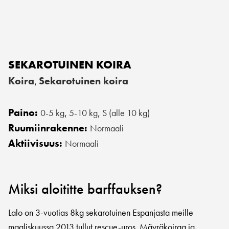
SEKAROTUINEN KOIRA
Koira
Sekarotuinen koira
,
Paino:
0-5 kg
5-10 kg
S (alle 10 kg)
,
,
Ruumiinrakenne:
Normaali
Aktiivisuus:
Normaali
Miksi aloititte barffauksen?
Lalo on 3-vuotias 8kg sekarotuinen Espanjasta meille
maaliskuussa 2013 tullut rescue-uros. Mäyräkoiraa ja