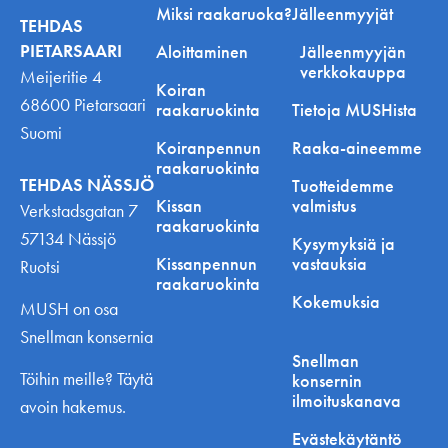
Miksi raakaruoka?
Jälleenmyyjät
TEHDAS
PIETARSAARI
Aloittaminen
Jälleenmyyjän
verkkokauppa
Meijeritie 4
Koiran
68600 Pietarsaari
raakaruokinta
Tietoja MUSHista
Suomi
Koiranpennun
Raaka-aineemme
raakaruokinta
TEHDAS NÄSSJÖ
Tuotteidemme
Kissan
valmistus
Verkstadsgatan 7
raakaruokinta
57134 Nässjö
Kysymyksiä ja
Kissanpennun
vastauksia
Ruotsi
raakaruokinta
Kokemuksia
MUSH on osa
Snellman konsernia
Snellman
Töihin meille? Täytä
konsernin
ilmoituskanava
avoin hakemus.
Evästekäytäntö