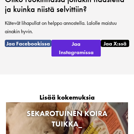
ja kuinka niistä selvittiin?
Kätevät lihapullat on helppo annostella. Lalolle maistuu
ainakin hyvin.
Jaa Facebookissa
Jaa X:ssä
Jaa
Instagramissa
Lisää kokemuksia
SEKAROTUINEN KOIRA
TUIKKA_