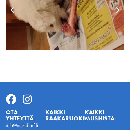
OTA
KAIKKI
KAIKKI
YHTEYTTÄ
RAAKARUOKINNASTA
MUSHISTA
info@mushbarf.fi