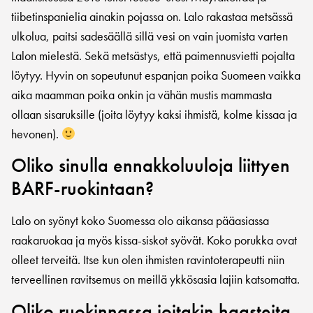
tiibetinspanielia ainakin pojassa on. Lalo rakastaa metsässä
ulkolua, paitsi sadesäällä sillä vesi on vain juomista varten
Lalon mielestä. Sekä metsästys, että paimennusvietti pojalta
löytyy. Hyvin on sopeutunut espanjan poika Suomeen vaikka
aika maamman poika onkin ja vähän mustis mammasta
ollaan sisaruksille (joita löytyy kaksi ihmistä, kolme kissaa ja
hevonen).
Oliko sinulla ennakkoluuloja liittyen
BARF-ruokintaan?
Lalo on syönyt koko Suomessa olo aikansa pääasiassa
raakaruokaa ja myös kissa-siskot syövät. Koko porukka ovat
olleet terveitä. Itse kun olen ihmisten ravintoterapeutti niin
terveellinen ravitsemus on meillä ykkösasia lajiin katsomatta.
Oliko ruokinnassa joitakin haasteita