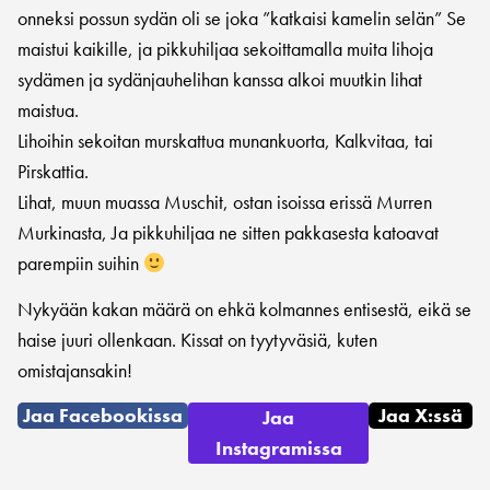
onneksi possun sydän oli se joka ”katkaisi kamelin selän” Se
maistui kaikille, ja pikkuhiljaa sekoittamalla muita lihoja
sydämen ja sydänjauhelihan kanssa alkoi muutkin lihat
maistua.
Lihoihin sekoitan murskattua munankuorta, Kalkvitaa, tai
Pirskattia.
Lihat, muun muassa Muschit, ostan isoissa erissä Murren
Murkinasta, Ja pikkuhiljaa ne sitten pakkasesta katoavat
parempiin suihin
Nykyään kakan määrä on ehkä kolmannes entisestä, eikä se
haise juuri ollenkaan. Kissat on tyytyväsiä, kuten
omistajansakin!
Jaa Facebookissa
Jaa X:ssä
Jaa
Instagramissa