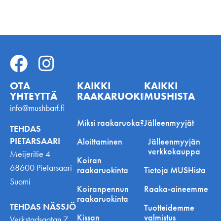
OTA
KAIKKI
KAIKKI
YHTEYTTÄ
RAAKARUOKINNASTA
MUSHISTA
info@mushbarf.fi
Miksi raakaruoka?
Jälleenmyyjät
TEHDAS
PIETARSAARI
Aloittaminen
Jälleenmyyjän
verkkokauppa
Meijeritie 4
Koiran
68600 Pietarsaari
raakaruokinta
Tietoja MUSHista
Suomi
Koiranpennun
Raaka-aineemme
raakaruokinta
TEHDAS NÄSSJÖ
Tuotteidemme
Kissan
valmistus
Verkstadsgatan 7