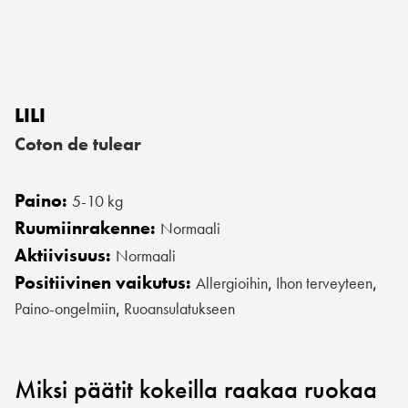
LILI
Coton de tulear
Paino:
5-10 kg
Ruumiinrakenne:
Normaali
Aktiivisuus:
Normaali
Positiivinen vaikutus:
Allergioihin
Ihon terveyteen
,
,
Paino-ongelmiin
Ruoansulatukseen
,
Miksi päätit kokeilla raakaa ruokaa