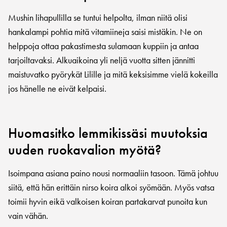
Mushin lihapullilla se tuntui helpolta, ilman niitä olisi
hankalampi pohtia mitä vitamiineja saisi mistäkin. Ne on
helppoja ottaa pakastimesta sulamaan kuppiin ja antaa
tarjoiltavaksi. Alkuaikoina yli neljä vuotta sitten jännitti
maistuvatko pyörykät Lilille ja mitä keksisimme vielä kokeilla
jos hänelle ne eivät kelpaisi.
Huomasitko lemmikissäsi muutoksia
uuden ruokavalion myötä?
Isoimpana asiana paino nousi normaaliin tasoon. Tämä johtuu
siitä, että hän erittäin nirso koira alkoi syömään. Myös vatsa
toimii hyvin eikä valkoisen koiran partakarvat punoita kun
vain vähän.