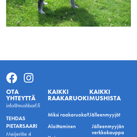
OTA
KAIKKI
KAIKKI
YHTEYTTÄ
RAAKARUOKINNASTA
MUSHISTA
info@mushbarf.fi
Miksi raakaruoka?
Jälleenmyyjät
TEHDAS
PIETARSAARI
Aloittaminen
Jälleenmyyjän
verkkokauppa
Meijeritie 4