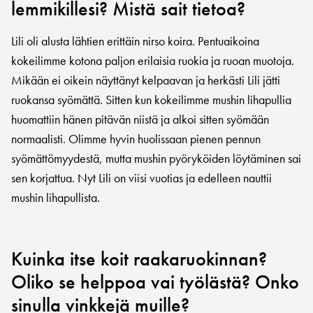
lemmikillesi? Mistä sait tietoa?
Lili oli alusta lähtien erittäin nirso koira. Pentuaikoina
kokeilimme kotona paljon erilaisia ruokia ja ruoan muotoja.
Mikään ei oikein näyttänyt kelpaavan ja herkästi Lili jätti
ruokansa syömättä. Sitten kun kokeilimme mushin lihapullia
huomattiin hänen pitävän niistä ja alkoi sitten syömään
normaalisti. Olimme hyvin huolissaan pienen pennun
syömättömyydestä, mutta mushin pyöryköiden löytäminen sai
sen korjattua. Nyt Lili on viisi vuotias ja edelleen nauttii
mushin lihapullista.
Kuinka itse koit raakaruokinnan?
Oliko se helppoa vai työlästä? Onko
sinulla vinkkejä muille?