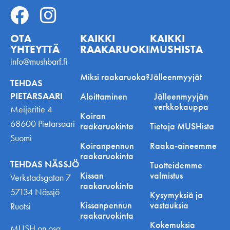
OTA
KAIKKI
KAIKKI
YHTEYTTÄ
RAAKARUOKINNASTA
MUSHISTA
info@mushbarf.fi
Miksi raakaruoka?
Jälleenmyyjät
TEHDAS
PIETARSAARI
Aloittaminen
Jälleenmyyjän
verkkokauppa
Meijeritie 4
Koiran
68600 Pietarsaari
raakaruokinta
Tietoja MUSHista
Suomi
Koiranpennun
Raaka-aineemme
raakaruokinta
TEHDAS NÄSSJÖ
Tuotteidemme
Kissan
valmistus
Verkstadsgatan 7
raakaruokinta
57134 Nässjö
Kysymyksiä ja
Kissanpennun
vastauksia
Ruotsi
raakaruokinta
Kokemuksia
MUSH on osa