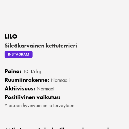
LILO
Sileäkarvainen kettuterrieri
INSTAGRAM
Paino:
10-15 kg
Ruumiinrakenne:
Normaali
Aktiivisuus:
Normaali
Positiivinen vaikutus:
Yleiseen hyvinvointiin ja terveyteen