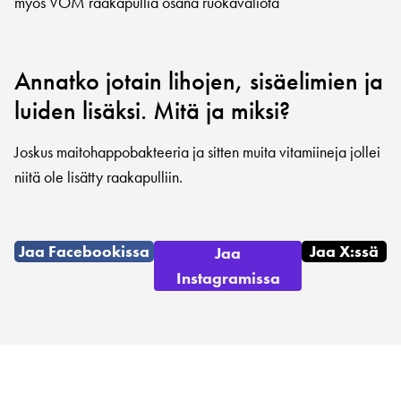
myös VOM raakapullia osana ruokavaliota
Annatko jotain lihojen, sisäelimien ja
luiden lisäksi. Mitä ja miksi?
Joskus maitohappobakteeria ja sitten muita vitamiineja jollei
niitä ole lisätty raakapulliin.
Jaa Facebookissa
Jaa X:ssä
Jaa
Instagramissa