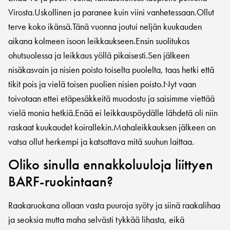
Virosta.Uskollinen ja paranee kuin viini vanhetessaan.Ollut
terve koko ikänsä.Tänä vuonna joutui neljän kuukauden
aikana kolmeen isoon leikkaukseen.Ensin suolitukos
ohutsuolessa ja leikkaus yöllä pikaisesti.Sen jälkeen
nisäkasvain ja nisien poisto toiselta puolelta, taas hetki että
tikit pois ja vielä toisen puolien nisien poisto.Nyt vaan
toivotaan ettei etäpesäkkeitä muodostu ja saisimme viettää
vielä monia hetkiä.Enää ei leikkauspöydälle lähdetä oli niin
raskaat kuukaudet koirallekin.Mahaleikkauksen jälkeen on
vatsa ollut herkempi ja katsottava mitä suuhun laittaa.
Oliko sinulla ennakkoluuloja liittyen
BARF-ruokintaan?
Raakaruokana ollaan vasta puuroja syöty ja siinä raakalihaa
ja seoksia mutta maha selvästi tykkää lihasta, eikä