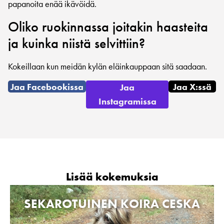
papanoita enää ikävöidä.
Oliko ruokinnassa joitakin haasteita
ja kuinka niistä selvittiin?
Kokeillaan kun meidän kylän eläinkauppaan sitä saadaan.
Jaa Facebookissa
Jaa X:ssä
Jaa
Instagramissa
Lisää kokemuksia
SEKAROTUINEN KOIRA CESKA