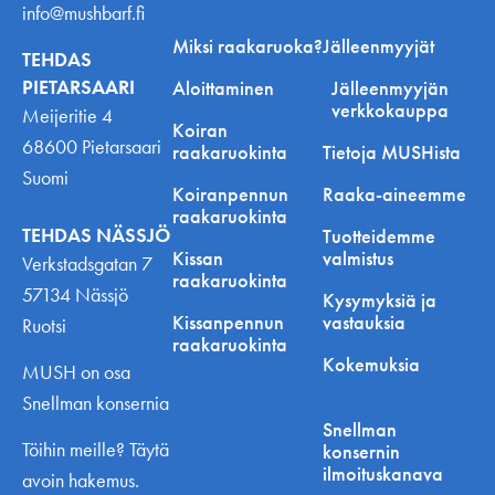
info@mushbarf.fi
Miksi raakaruoka?
Jälleenmyyjät
TEHDAS
PIETARSAARI
Aloittaminen
Jälleenmyyjän
verkkokauppa
Meijeritie 4
Koiran
68600 Pietarsaari
raakaruokinta
Tietoja MUSHista
Suomi
Koiranpennun
Raaka-aineemme
raakaruokinta
TEHDAS NÄSSJÖ
Tuotteidemme
Kissan
valmistus
Verkstadsgatan 7
raakaruokinta
57134 Nässjö
Kysymyksiä ja
Kissanpennun
vastauksia
Ruotsi
raakaruokinta
Kokemuksia
MUSH on osa
Snellman konsernia
Snellman
Töihin meille? Täytä
konsernin
ilmoituskanava
avoin hakemus.