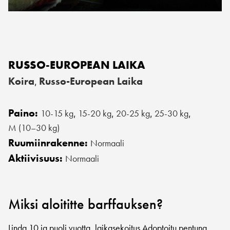
RUSSO-EUROPEAN LAIKA
Koira
Russo-European Laika
,
Paino:
10-15 kg
15-20 kg
20-25 kg
25-30 kg
,
,
,
,
M (10–30 kg)
Ruumiinrakenne:
Normaali
Aktiivisuus:
Normaali
Miksi aloititte barffauksen?
Linda 10 ja puoli vuotta, laikasekoitus.Adoptoitu pentuna