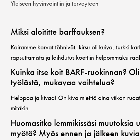
Yleiseen hyvinvointiin ja terveyteen
Miksi aloititte barffauksen?
Koiramme korvat töhnivät, kirsu oli kuiva, turkki ka
rapsuttamista ja laihdutus koettiin helpommaksi raak
Kuinka itse koit BARF-ruokinnan? Ol
työlästä, mukavaa vaihtelua?
Helppoa ja kivaa! On kiva miettiä aina viikon ruo
mitäkin.
Huomasitko lemmikissäsi muutoksia 
myötä? Myös ennen ja jälkeen kuvia