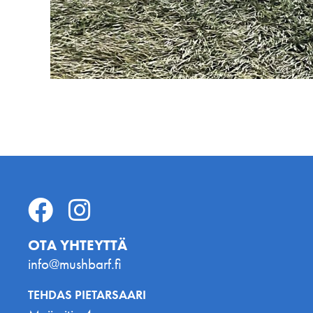
OTA YHTEYTTÄ
info@mushbarf.fi
TEHDAS PIETARSAARI