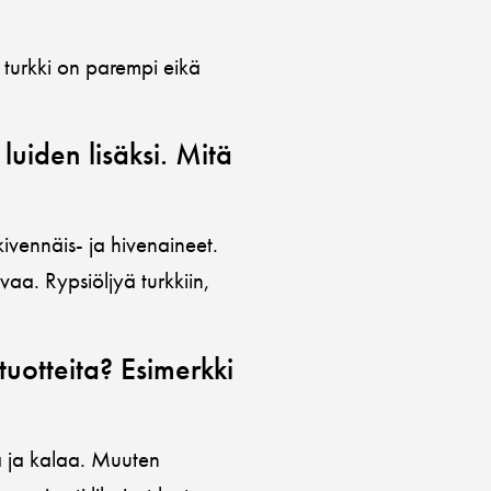
 turkki on parempi eikä
luiden lisäksi. Mitä
 kivennäis- ja hivenaineet.
aa. Rypsiöljyä turkkiin,
tuotteita? Esimerkki
ä ja kalaa. Muuten