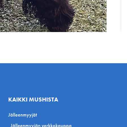
KAIKKI MUSHISTA
Jälleenmyyjät
Jälleenmyyjän verkkokauppa