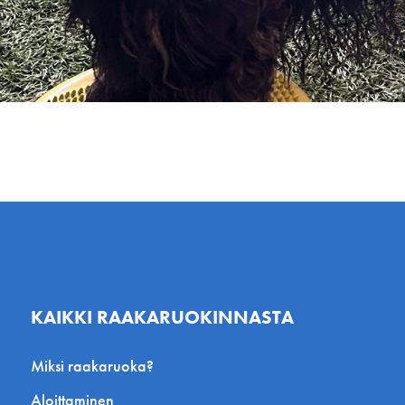
KAIKKI RAAKARUOKINNASTA
Miksi raakaruoka?
Aloittaminen