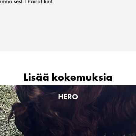
naisesti lihaisat luut.
Lisää kokemuksia
HERO