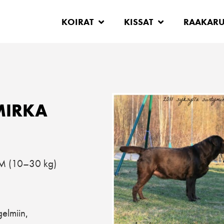
KOIRAT
KISSAT
RAAKAR
MIRKA
M (10–30 kg)
elmiin
,