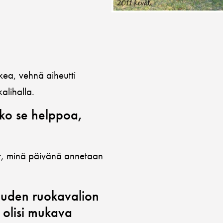
rkea, vehnä aiheutti
alihalla.
iko se helppoa,
at, minä päivänä annetaan
uuden ruokavalion
 olisi mukava