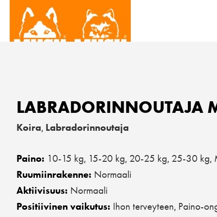
LABRADORINNOUTAJA 
Koira
Labradorinnoutaja
,
10-15 kg
15-20 kg
20-25 kg
25-30 kg
Paino:
,
,
,
,
Normaali
Ruumiinrakenne:
Normaali
Aktiivisuus:
Ihon terveyteen
Paino-ong
Positiivinen vaikutus:
,