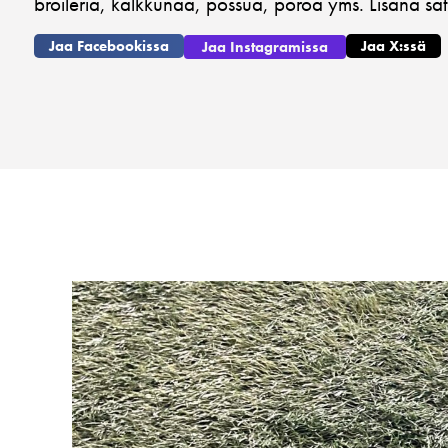
broileria, kalkkunaa, possua, poroa yms. Lisänä satun
Jaa Facebookissa
Jaa X:ssä
Jaa Instagramissa