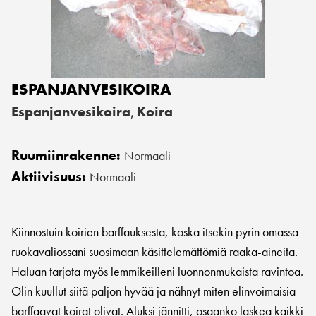
ESPANJANVESIKOIRA
Espanjanvesikoira
Koira
,
Ruumiinrakenne:
Normaali
Aktiivisuus:
Normaali
Kiinnostuin koirien barffauksesta, koska itsekin pyrin omassa
ruokavaliossani suosimaan käsittelemättömiä raaka-aineita.
Haluan tarjota myös lemmikeilleni luonnonmukaista ravintoa.
Olin kuullut siitä paljon hyvää ja nähnyt miten elinvoimaisia
barffaavat koirat olivat. Aluksi jännitti, osaanko laskea kaikki