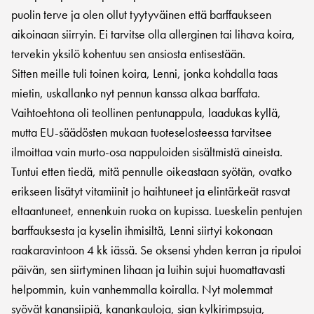
puolin terve ja olen ollut tyytyväinen että barffaukseen
aikoinaan siirryin. Ei tarvitse olla allerginen tai lihava koira,
tervekin yksilö kohentuu sen ansiosta entisestään.
Sitten meille tuli toinen koira, Lenni, jonka kohdalla taas
mietin, uskallanko nyt pennun kanssa alkaa barffata.
Vaihtoehtona oli teollinen pentunappula, laadukas kyllä,
mutta EU-säädösten mukaan tuoteselosteessa tarvitsee
ilmoittaa vain murto-osa nappuloiden sisältmistä aineista.
Tuntui etten tiedä, mitä pennulle oikeastaan syötän, ovatko
erikseen lisätyt vitamiinit jo haihtuneet ja elintärkeät rasvat
eltaantuneet, ennenkuin ruoka on kupissa. Lueskelin pentujen
barffauksesta ja kyselin ihmisiltä, Lenni siirtyi kokonaan
raakaravintoon 4 kk iässä. Se oksensi yhden kerran ja ripuloi
päivän, sen siirtyminen lihaan ja luihin sujui huomattavasti
helpommin, kuin vanhemmalla koiralla. Nyt molemmat
syövät kanansiipiä, kanankauloja, sian kylkirimpsuja,