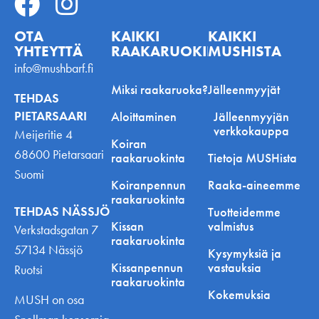
OTA
KAIKKI
KAIKKI
YHTEYTTÄ
RAAKARUOKINNASTA
MUSHISTA
info@mushbarf.fi
Miksi raakaruoka?
Jälleenmyyjät
TEHDAS
PIETARSAARI
Aloittaminen
Jälleenmyyjän
verkkokauppa
Meijeritie 4
Koiran
68600 Pietarsaari
raakaruokinta
Tietoja MUSHista
Suomi
Koiranpennun
Raaka-aineemme
raakaruokinta
TEHDAS NÄSSJÖ
Tuotteidemme
Kissan
valmistus
Verkstadsgatan 7
raakaruokinta
57134 Nässjö
Kysymyksiä ja
Kissanpennun
vastauksia
Ruotsi
raakaruokinta
Kokemuksia
MUSH on osa