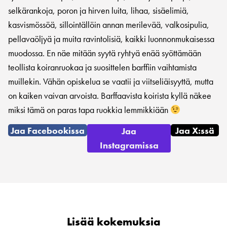
selkärankoja, poron ja hirven luita, lihaa, sisäelimiä,
kasvismössöä, sillointällöin annan merilevää, valkosipulia,
pellavaöljyä ja muita ravintolisiä, kaikki luonnonmukaisessa
muodossa. En näe mitään syytä ryhtyä enää syöttämään
teollista koiranruokaa ja suosittelen barffiin vaihtamista
muillekin. Vähän opiskelua se vaatii ja viitseliäisyyttä, mutta
on kaiken vaivan arvoista. Barffaavista koirista kyllä näkee
miksi tämä on paras tapa ruokkia lemmikkiään
Jaa Facebookissa
Jaa X:ssä
Jaa
Instagramissa
Lisää kokemuksia