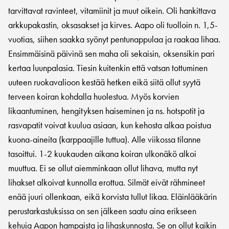
tarvittavat ravinteet, vitamiinit ja muut oikein. Oli hankittava
arkkupakastin, oksasakset ja kirves. Aapo oli tuolloin n. 1,5-
vuotias, siihen saakka syönyt pentunappulaa ja raakaa lihaa.
Ensimmäisinä päivinä sen maha oli sekaisin, oksensikin pari
kertaa luunpalasia. Tiesin kuitenkin että vatsan tottuminen
uuteen ruokavalioon kestää hetken eikä siitä ollut syytä
terveen koiran kohdalla huolestua. Myös korvien
likaantuminen, hengityksen haiseminen ja ns. hotspotit ja
rasvapatit voivat kuulua asiaan, kun kehosta alkaa poistua
kuona-aineita (karppaajille tuttua). Alle viikossa tilanne
tasoittui. 1-2 kuukauden aikana koiran ulkonäkö alkoi
muuttua. Ei se ollut aiemminkaan ollut lihava, mutta nyt
lihakset alkoivat kunnolla erottua. Silmät eivät rähmineet
enää juuri ollenkaan, eikä korvista tullut likaa. Eläinlääkärin
perustarkastuksissa on sen jälkeen saatu aina erikseen
kehuja Aapon hampaista ja lihaskunnosta. Se on ollut kaikin