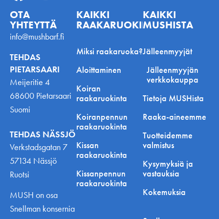
OTA
KAIKKI
KAIKKI
YHTEYTTÄ
RAAKARUOKINNASTA
MUSHISTA
info@mushbarf.fi
Miksi raakaruoka?
Jälleenmyyjät
TEHDAS
PIETARSAARI
Aloittaminen
Jälleenmyyjän
verkkokauppa
Meijeritie 4
Koiran
68600 Pietarsaari
raakaruokinta
Tietoja MUSHista
Suomi
Koiranpennun
Raaka-aineemme
raakaruokinta
TEHDAS NÄSSJÖ
Tuotteidemme
Kissan
valmistus
Verkstadsgatan 7
raakaruokinta
57134 Nässjö
Kysymyksiä ja
Kissanpennun
vastauksia
Ruotsi
raakaruokinta
Kokemuksia
MUSH on osa
Snellman konsernia