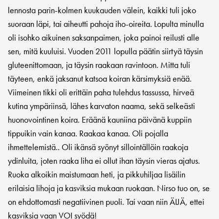
lennosta parin-kolmen kuukauden välein, kaikki tuli joko
suoraan läpi, tai aiheutti pahoja iho-oireita. Lopulta minulla
oli isohko aikuinen saksanpaimen, joka painoi reilusti alle
sen, mitä kuuluisi. Vuoden 2011 lopulla päätin siirtyä täysin
gluteenittomaan, ja täysin raakaan ravintoon. Mitta tuli
täyteen, enkä jaksanut katsoa koiran kärsimyksiä enää.
Viimeinen tikki oli erittäin paha tulehdus tassussa, hirveä
kutina ympäriinsä, lähes karvaton naama, sekä selkeästi
huonovointinen koira. Eräänä kauniina päivänä kuppiin
tippuikin vain kanaa. Raakaa kanaa. Oli pojalla
ihmettelemistä.. Oli ikänsä syönyt sillointällöin raakoja
ydinluita, joten raaka liha ei ollut ihan täysin vieras ajatus.
Ruoka alkoikin maistumaan heti, ja pikkuhiljaa lisäilin
erilaisia lihoja ja kasviksia mukaan ruokaan. Nirso tuo on, se
on ehdottomasti negatiivinen puoli. Tai vaan niin ÄIJÄ, ettei
kasviksia vaan VOI syödä!