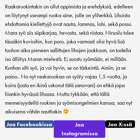
Raakaruokintakin on ollut oppimista ja erehdyksiä, edelleen
on löytynyt useampi ruoka-aine, jolle on yliherkkä. Lihoista
ehdottomia kiellettyjä ovat nauta, lammas, lohi, sekä possu.
Mara syö siis siipikarjaa, hevosta, sekä riistaa. Nirsoilu tulee
tässäkin kuvioihin, kun poro, joka varmasti olisi hyvä lisä
tuohon aika pieneen sallittujen lihojen joukkoon, on todella
iso ällötys Maran mielestä. Ei suostu syömään, ei millään.
Kunhan silti syö, ja voi hyvin, se on tärkeintä. Ainiin, ja se
paino.. No nyt raakaruokaa on syöty vajaa 1,5 vuotta, ja
koira (josta en ikinä uskonut tätä sanovani) on ehkä jopa
liiankin hyvässä lihassa. Mutta tykkään, että tällä
menneisyydellä ruokien ja syömisongelmien kanssa, saa nyt
aikuisena vähän nauttiakin
Jaa Facebookissa
Jaa X:ssä
Jaa
Instagramissa