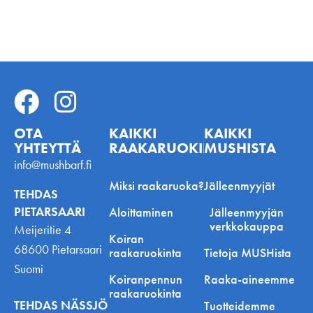
OTA
KAIKKI
KAIKKI
YHTEYTTÄ
RAAKARUOKINNASTA
MUSHISTA
info@mushbarf.fi
Miksi raakaruoka?
Jälleenmyyjät
TEHDAS
PIETARSAARI
Aloittaminen
Jälleenmyyjän
verkkokauppa
Meijeritie 4
Koiran
68600 Pietarsaari
raakaruokinta
Tietoja MUSHista
Suomi
Koiranpennun
Raaka-aineemme
raakaruokinta
TEHDAS NÄSSJÖ
Tuotteidemme