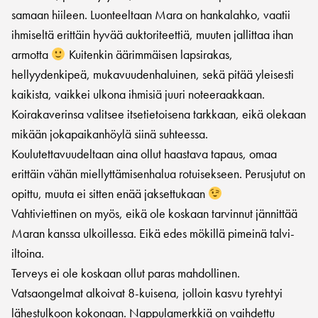
samaan hiileen. Luonteeltaan Mara on hankalahko, vaatii
ihmiseltä erittäin hyvää auktoriteettiä, muuten jallittaa ihan
armotta
Kuitenkin äärimmäisen lapsirakas,
hellyydenkipeä, mukavuudenhaluinen, sekä pitää yleisesti
kaikista, vaikkei ulkona ihmisiä juuri noteeraakkaan.
Koirakaverinsa valitsee itsetietoisena tarkkaan, eikä olekaan
mikään jokapaikanhöylä siinä suhteessa.
Koulutettavuudeltaan aina ollut haastava tapaus, omaa
erittäin vähän miellyttämisenhalua rotuisekseen. Perusjutut on
opittu, muuta ei sitten enää jaksettukaan
Vahtiviettinen on myös, eikä ole koskaan tarvinnut jännittää
Maran kanssa ulkoillessa. Eikä edes mökillä pimeinä talvi-
iltoina.
Terveys ei ole koskaan ollut paras mahdollinen.
Vatsaongelmat alkoivat 8-kuisena, jolloin kasvu tyrehtyi
lähestulkoon kokonaan. Nappulamerkkiä on vaihdettu