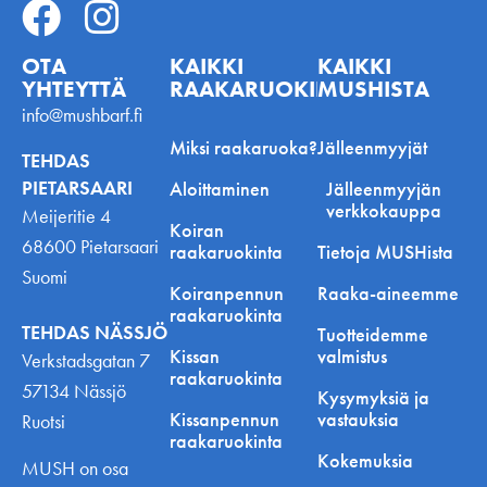
OTA
KAIKKI
KAIKKI
YHTEYTTÄ
RAAKARUOKINNASTA
MUSHISTA
info@mushbarf.fi
Miksi raakaruoka?
Jälleenmyyjät
TEHDAS
PIETARSAARI
Aloittaminen
Jälleenmyyjän
verkkokauppa
Meijeritie 4
Koiran
68600 Pietarsaari
raakaruokinta
Tietoja MUSHista
Suomi
Koiranpennun
Raaka-aineemme
raakaruokinta
TEHDAS NÄSSJÖ
Tuotteidemme
Kissan
valmistus
Verkstadsgatan 7
raakaruokinta
57134 Nässjö
Kysymyksiä ja
Kissanpennun
vastauksia
Ruotsi
raakaruokinta
Kokemuksia
MUSH on osa