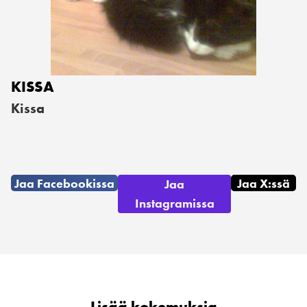
KISSA
Kissa
Jaa Facebookissa
Jaa X:ssä
Jaa
Instagramissa
Lisää kokemuksia