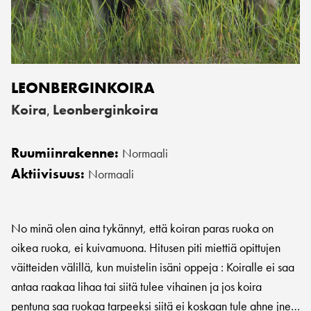
LEONBERGINKOIRA
Koira
Leonberginkoira
,
Ruumiinrakenne:
Normaali
Aktiivisuus:
Normaali
No minä olen aina tykännyt, että koiran paras ruoka on
oikea ruoka, ei kuivamuona. Hitusen piti miettiä opittujen
väitteiden välillä, kun muistelin isäni oppeja : Koiralle ei saa
antaa raakaa lihaa tai siitä tulee vihainen ja jos koira
pentuna saa ruokaa tarpeeksi siitä ei koskaan tule ahne jne…