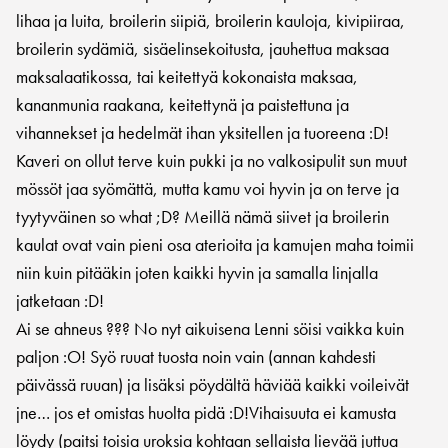
lihaa ja luita, broilerin siipiä, broilerin kauloja, kivipiiraa,
broilerin sydämiä, sisäelinsekoitusta, jauhettua maksaa
maksalaatikossa, tai keitettyä kokonaista maksaa,
kananmunia raakana, keitettynä ja paistettuna ja
vihannekset ja hedelmät ihan yksitellen ja tuoreena :D!
Kaveri on ollut terve kuin pukki ja no valkosipulit sun muut
mössöt jaa syömättä, mutta kamu voi hyvin ja on terve ja
tyytyväinen so what ;D? Meillä nämä siivet ja broilerin
kaulat ovat vain pieni osa aterioita ja kamujen maha toimii
niin kuin pitääkin joten kaikki hyvin ja samalla linjalla
jatketaan :D!
Ai se ahneus ??? No nyt aikuisena Lenni söisi vaikka kuin
paljon :O! Syö ruuat tuosta noin vain (annan kahdesti
päivässä ruuan) ja lisäksi pöydältä häviää kaikki voileivät
jne… jos et omistas huolta pidä :D!Vihaisuuta ei kamusta
löydy (paitsi toisia uroksia kohtaan sellaista lievää juttua