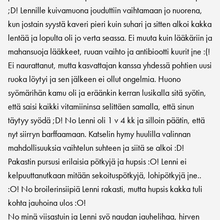
;D! Lennille kuivamuona jouduttiin vaihtamaan jo nuorena,
kun jostain syystä kaveri pieri kuin suhari ja sitten alkoi kakka
lentää ja lopulta oli jo verta seassa. Ei muuta kuin lääkäriin ja
mahansuoja lääkkeet, ruuan vaihto ja antibiootti kuurit jne :(!
Ei naurattanut, mutta kasvattajan kanssa yhdessä pohtien uusi
ruoka löytyi ja sen jälkeen ei ollut ongelmia. Huono
syömärihän kamu oli ja eräänkin kerran lusikalla sitä syötin,
että saisi kaikki vitamiininsa selittäen samalla, että sinun
täytyy syödä ;D! No Lenni oli 1 v 4 kk ja silloin päätin, että
nyt siirryn barffaamaan. Katselin hymy huulilla valinnan
mahdollisuuksia vaihtelun suhteen ja siitä se alkoi :D!
Pakastin pursusi erilaisia pötkyjä ja hupsis :O! Lenni ei
kelpuuttanutkaan mitään sekoituspötkyjä, lohipötkyjä jne..
:O! No broilerinsiipiä Lenni rakasti, mutta hupsis kakka tuli
kohta jauhoina ulos :O!
No minä viisastuin ja Lenni syö naudan jauhelihaa, hirven