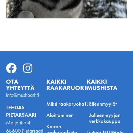
OTA
KAIKKI
KAIKKI
YHTEYTTÄ
RAAKARUOKINNASTA
MUSHISTA
info@mushbarf.fi
Miksi raakaruoka?
Jälleenmyyjät
TEHDAS
PIETARSAARI
Aloittaminen
Jälleenmyyjän
verkkokauppa
Meijeritie 4
Koiran
68600 Pietarsaari
raakaruokinta
Tietoja MUSHista