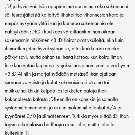
;D!)ja hyvin voi. Isän opppien mukaan minun eka sakemanni
söi teurasjätteistä keitettyä lihakeittoa vihannesten kera ja
empäs nykyään yhtä isoa ja komeaa sakemannia ole
nähnytkään ;D!Oli kuulkaas väreiltäänkin ihan oikean
sakemannin näköinen <3 :D!Koirat ovat yksilöitä, niin kuin
ihmisetkin joten hyväksytään se, ettei kaikki raakaruoka
pötkyt sovi, mutta onhan se ihana katsoa, kun koira ilman
lusikkaa vetää kuppinsa tyhjäksi tuosta noin vain ja voi hyvin
<3 :D!Ai niin ja marjat syödään metsässä ihan ajallaan
suoraan varvuista ja kalat kokonaisina silakoina tai
muikkuina. Lhikin kelpaa jos leikkelen paloja ihan
kokonaisesta kalasta ;D!Lennillä on kamukin ja samalla
systeemillä mennään ja ai niin molemmilla lonkat A/A ja
kyynäreet 0/0 ja silmät terveet. Turkkia myös riittää :D! Ihan
täysin oikeanlaisia barffaajia ei siis olla, mutta lähellä
kuitenkin ;)!