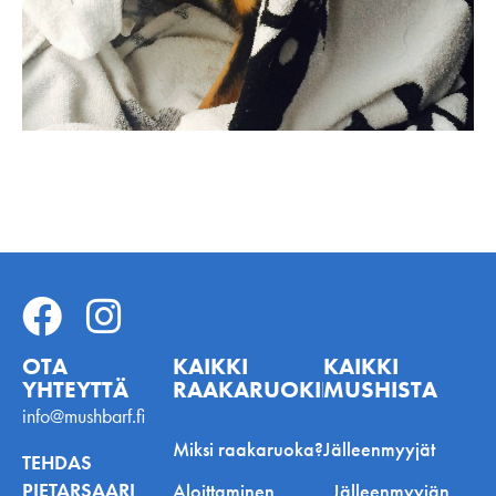
OTA
KAIKKI
KAIKKI
YHTEYTTÄ
RAAKARUOKINNASTA
MUSHISTA
info@mushbarf.fi
Miksi raakaruoka?
Jälleenmyyjät
TEHDAS
PIETARSAARI
Aloittaminen
Jälleenmyyjän