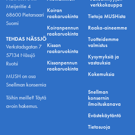
verkkokauppa
Meijeritie 4
Koiran
68600 Pietarsaari
raakaruokinta
Tietoja MUSHista
Suomi
Koiranpennun
Raaka-aineemme
raakaruokinta
TEHDAS NÄSSJÖ
Tuotteidemme
Kissan
valmistus
Verkstadsgatan 7
raakaruokinta
57134 Nässjö
Kysymyksiä ja
Kissanpennun
vastauksia
Ruotsi
raakaruokinta
Kokemuksia
MUSH on osa
Snellman konsernia
Snellman
Töihin meille? Täytä
konsernin
ilmoituskanava
avoin hakemus.
Evästekäytäntö
Tietosuoja