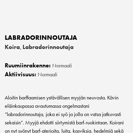
LABRADORINNOUTAJA
Koira
Labradorinnoutaja
,
Ruumiinrakenne:
Normaali
Aktiivisuus:
Normaali
Aloitin barffaamisen ystävällisen myyjän neuvosta. Kävin
eläinkaupassa avautumassa ongelmastani
”labradorinnoutaja, joka ei syö ja jolla on vatsa jatkuvasti
sekaisin”. Myyjä ehdotti siirtymistä barf-ruokintaan. Koirani
on nyt syönyt barf-aterioita, luita, kasviksia, hedelmiä sekä