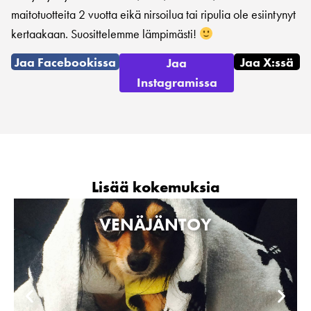
maitotuotteita 2 vuotta eikä nirsoilua tai ripulia ole esiintynyt
kertaakaan. Suosittelemme lämpimästi!
Jaa Facebookissa
Jaa X:ssä
Jaa
Instagramissa
Lisää kokemuksia
VENÄJÄNTOY