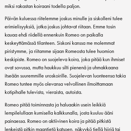
miksi rakastan koiraani todella paljon.
Päivän kuluessa riitelemme joskus minulle ja siskolleni tulee
erimielisyyksiä, jotka joskus johtavat riitaan. Emme tosin
kauaa ehdi riidellä ennenkuin Romeo on paikalla
keskeyttämässä tilanteen. Siskoni kanssa me molemmat
piristymme, ja riitamme sijaan Romeosta tulee huomion
keskipiste. Romeo on suojeleva koira, joka pitää kun ihmiset
ovat sovussa, mutta haukkuu silti pienenä ja uhmakkaana
itseään suuremmille uroskoirille. Suojelevan luonteensa takia
Romeo tuntee myös olevansa velvollinen ilmoittamaan
kotipihalle tulevista, vieraista, autoista.
Romeo pitää toiminnasta ja haluaakin usein leikkiä
lempilelullaan kumisella kalkkunalla, josta kuuluu ääni
painaessa. Romeo on aktiivinen koira ja pitää pitkistä
lenkeistä pitkin maantietä katsoen, näkyykö tiellä hiiriä tai