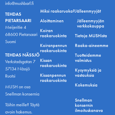
info@mushbarf.fi
Miksi raakaruoka?
Jälleenmyyjät
TEHDAS
PIETARSAARI
Aloittaminen
Jälleenmyyjän
verkkokauppa
Meijeritie 4
Koiran
68600 Pietarsaari
raakaruokinta
Tietoja MUSHista
Suomi
Koiranpennun
Raaka-aineemme
raakaruokinta
TEHDAS NÄSSJÖ
Tuotteidemme
Kissan
valmistus
Verkstadsgatan 7
raakaruokinta
57134 Nässjö
Kysymyksiä ja
Kissanpennun
vastauksia
Ruotsi
raakaruokinta
Kokemuksia
MUSH on osa
Snellman konsernia
Snellman
Töihin meille? Täytä
konsernin
ilmoituskanava
avoin hakemus.