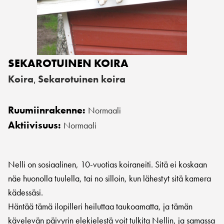
SEKAROTUINEN KOIRA
Koira
Sekarotuinen koira
,
Ruumiinrakenne:
Normaali
Aktiivisuus:
Normaali
Nelli on sosiaalinen, 10-vuotias koiraneiti. Sitä ei koskaan
näe huonolla tuulella, tai no silloin, kun lähestyt sitä kamera
kädessäsi.
Häntää tämä ilopilleri heiluttaa taukoamatta, ja tämän
kävelevän päivyrin elekielestä voit tulkita Nellin, ja samassa