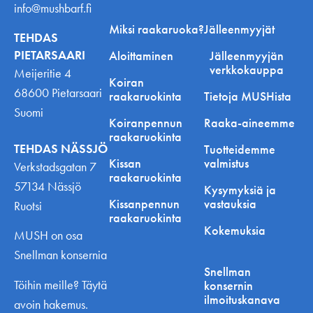
info@mushbarf.fi
Miksi raakaruoka?
Jälleenmyyjät
TEHDAS
PIETARSAARI
Aloittaminen
Jälleenmyyjän
verkkokauppa
Meijeritie 4
Koiran
68600 Pietarsaari
raakaruokinta
Tietoja MUSHista
Suomi
Koiranpennun
Raaka-aineemme
raakaruokinta
TEHDAS NÄSSJÖ
Tuotteidemme
Kissan
valmistus
Verkstadsgatan 7
raakaruokinta
57134 Nässjö
Kysymyksiä ja
Kissanpennun
vastauksia
Ruotsi
raakaruokinta
Kokemuksia
MUSH on osa
Snellman konsernia
Snellman
Töihin meille? Täytä
konsernin
ilmoituskanava
avoin hakemus.