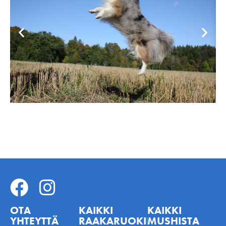
OTA
KAIKKI
KAIKKI
YHTEYTTÄ
RAAKARUOKINNASTA
MUSHISTA