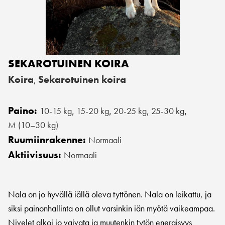
SEKAROTUINEN KOIRA
Koira
Sekarotuinen koira
,
Paino:
10-15 kg
15-20 kg
20-25 kg
25-30 kg
,
,
,
,
M (10–30 kg)
Ruumiinrakenne:
Normaali
Aktiivisuus:
Normaali
Nala on jo hyvällä iällä oleva tyttönen. Nala on leikattu, ja
siksi painonhallinta on ollut varsinkin iän myötä vaikeampaa.
Nivelet alkoi jo vaivata ja muutenkin tytön energisyys