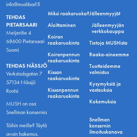
info@mushbarf.fi
Miksi raakaruoka?
Jälleenmyyjät
TEHDAS
PIETARSAARI
Aloittaminen
Jälleenmyyjän
verkkokauppa
Meijeritie 4
Koiran
68600 Pietarsaari
raakaruokinta
Tietoja MUSHista
Suomi
Koiranpennun
Raaka-aineemme
raakaruokinta
TEHDAS NÄSSJÖ
Tuotteidemme
Kissan
valmistus
Verkstadsgatan 7
raakaruokinta
57134 Nässjö
Kysymyksiä ja
Kissanpennun
vastauksia
Ruotsi
raakaruokinta
Kokemuksia
MUSH on osa
Snellman konsernia
Snellman
Töihin meille? Täytä
konsernin
ilmoituskanava
avoin hakemus.