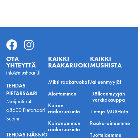
OTA
KAIKKI
KAIKKI
YHTEYTTÄ
RAAKARUOKINNASTA
MUSHISTA
info@mushbarf.fi
Miksi raakaruoka?
Jälleenmyyjät
TEHDAS
PIETARSAARI
Aloittaminen
Jälleenmyyjän
verkkokauppa
Meijeritie 4
Koiran
68600 Pietarsaari
raakaruokinta
Tietoja MUSHista
Suomi
Koiranpennun
Raaka-aineemme
raakaruokinta
TEHDAS NÄSSJÖ
Tuotteidemme