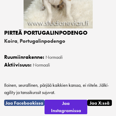
PIRTEÄ PORTUGALINPODENGO
Koira
Portugalinpodengo
,
Ruumiinrakenne:
Normaali
Aktiivisuus:
Normaali
Iloinen, seurallinen, pärjää kaikkien kanssa, ei riitele. Jälkí-
agility ja tanssikurssit sujuvat.
Jaa Facebookissa
Jaa X:ssä
Jaa
Instagramissa