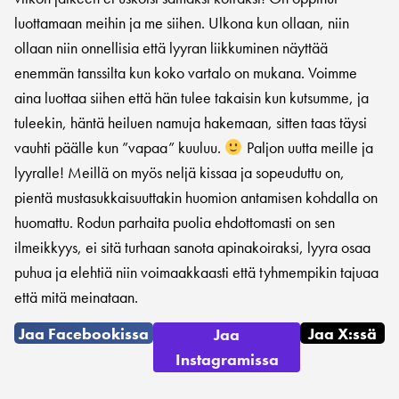
luottamaan meihin ja me siihen. Ulkona kun ollaan, niin
ollaan niin onnellisia että lyyran liikkuminen näyttää
enemmän tanssilta kun koko vartalo on mukana. Voimme
aina luottaa siihen että hän tulee takaisin kun kutsumme, ja
tuleekin, häntä heiluen namuja hakemaan, sitten taas täysi
vauhti päälle kun ”vapaa” kuuluu.
Paljon uutta meille ja
lyyralle! Meillä on myös neljä kissaa ja sopeuduttu on,
pientä mustasukkaisuuttakin huomion antamisen kohdalla on
huomattu. Rodun parhaita puolia ehdottomasti on sen
ilmeikkyys, ei sitä turhaan sanota apinakoiraksi, lyyra osaa
puhua ja elehtiä niin voimaakkaasti että tyhmempikin tajuaa
että mitä meinataan.
Jaa Facebookissa
Jaa X:ssä
Jaa
Instagramissa