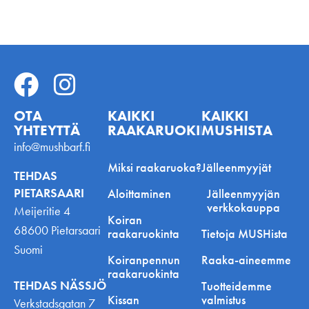
OTA
KAIKKI
KAIKKI
YHTEYTTÄ
RAAKARUOKINNASTA
MUSHISTA
info@mushbarf.fi
Miksi raakaruoka?
Jälleenmyyjät
TEHDAS
PIETARSAARI
Aloittaminen
Jälleenmyyjän
verkkokauppa
Meijeritie 4
Koiran
68600 Pietarsaari
raakaruokinta
Tietoja MUSHista
Suomi
Koiranpennun
Raaka-aineemme
raakaruokinta
TEHDAS NÄSSJÖ
Tuotteidemme
Kissan
valmistus
Verkstadsgatan 7