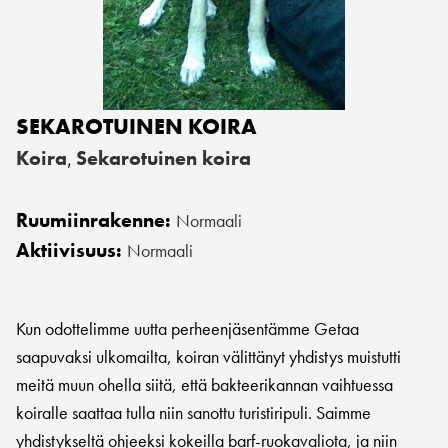
SEKAROTUINEN KOIRA
Koira
Sekarotuinen koira
,
Ruumiinrakenne:
Normaali
Aktiivisuus:
Normaali
Kun odottelimme uutta perheenjäsentämme Getaa
saapuvaksi ulkomailta, koiran välittänyt yhdistys muistutti
meitä muun ohella siitä, että bakteerikannan vaihtuessa
koiralle saattaa tulla niin sanottu turistiripuli. Saimme
yhdistykseltä ohjeeksi kokeilla barf-ruokavaliota, ja niin