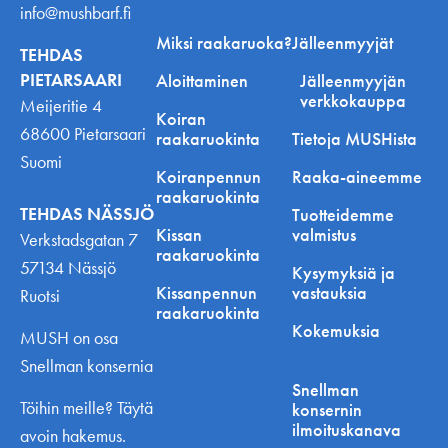
info@mushbarf.fi
Miksi raakaruoka?
Jälleenmyyjät
TEHDAS
PIETARSAARI
Aloittaminen
Jälleenmyyjän
verkkokauppa
Meijeritie 4
Koiran
68600 Pietarsaari
raakaruokinta
Tietoja MUSHista
Suomi
Koiranpennun
Raaka-aineemme
raakaruokinta
TEHDAS NÄSSJÖ
Tuotteidemme
Kissan
valmistus
Verkstadsgatan 7
raakaruokinta
57134 Nässjö
Kysymyksiä ja
Kissanpennun
vastauksia
Ruotsi
raakaruokinta
Kokemuksia
MUSH on osa
Snellman konsernia
Snellman
Töihin meille? Täytä
konsernin
ilmoituskanava
avoin hakemus.