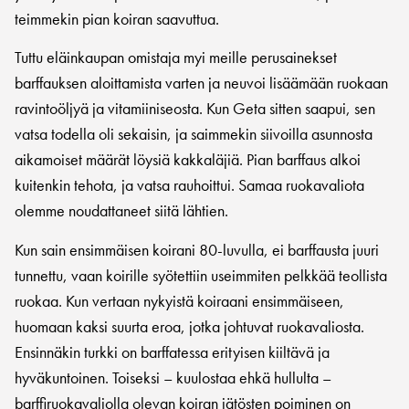
teimmekin pian koiran saavuttua.
Tuttu eläinkaupan omistaja myi meille perusainekset
barffauksen aloittamista varten ja neuvoi lisäämään ruokaan
ravintoöljyä ja vitamiiniseosta. Kun Geta sitten saapui, sen
vatsa todella oli sekaisin, ja saimmekin siivoilla asunnosta
aikamoiset määrät löysiä kakkaläjiä. Pian barffaus alkoi
kuitenkin tehota, ja vatsa rauhoittui. Samaa ruokavaliota
olemme noudattaneet siitä lähtien.
Kun sain ensimmäisen koirani 80-luvulla, ei barffausta juuri
tunnettu, vaan koirille syötettiin useimmiten pelkkää teollista
ruokaa. Kun vertaan nykyistä koiraani ensimmäiseen,
huomaan kaksi suurta eroa, jotka johtuvat ruokavaliosta.
Ensinnäkin turkki on barffatessa erityisen kiiltävä ja
hyväkuntoinen. Toiseksi – kuulostaa ehkä hullulta –
barffiruokavaliolla olevan koiran jätösten poiminen on