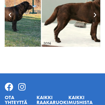
OTA
KAIKKI
KAIKKI
YHTEYTTÄ
RAAKARUOKINNASTA
MUSHISTA