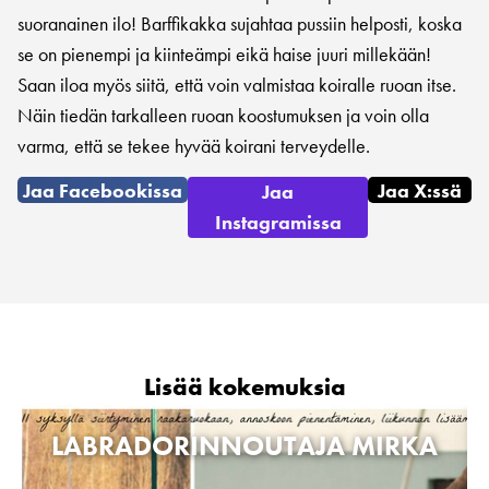
suoranainen ilo! Barffikakka sujahtaa pussiin helposti, koska
se on pienempi ja kiinteämpi eikä haise juuri millekään!
Saan iloa myös siitä, että voin valmistaa koiralle ruoan itse.
Näin tiedän tarkalleen ruoan koostumuksen ja voin olla
varma, että se tekee hyvää koirani terveydelle.
Jaa Facebookissa
Jaa X:ssä
Jaa
Instagramissa
Lisää kokemuksia
LABRADORINNOUTAJA MIRKA