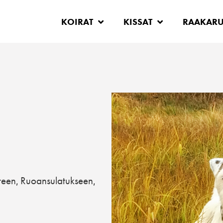
KOIRAT
KISSAT
RAAKAR
teen
Ruoansulatukseen
,
,