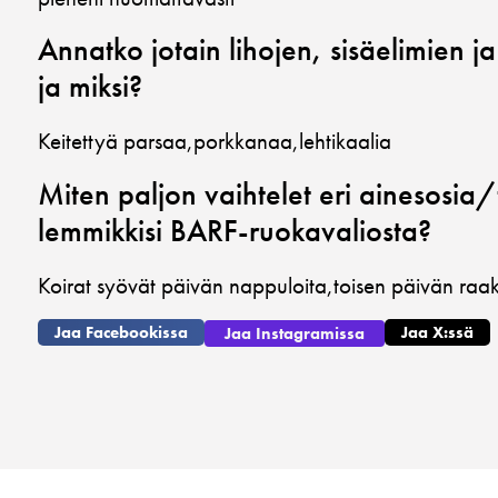
Annatko jotain lihojen, sisäelimien ja 
ja miksi?
Keitettyä parsaa,porkkanaa,lehtikaalia
Miten paljon vaihtelet eri ainesosia/
lemmikkisi BARF-ruokavaliosta?
Koirat syövät päivän nappuloita,toisen päivän raa
Jaa Facebookissa
Jaa X:ssä
Jaa Instagramissa