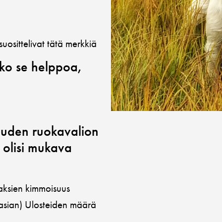
uosittelivat tätä merkkiä
iko se helppoa,
uuden ruokavalion
 olisi mukava
haksien kimmoisuus
 asian) Ulosteiden määrä