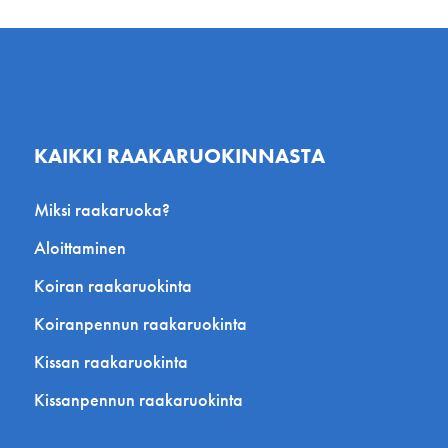
KAIKKI RAAKARUOKINNASTA
Miksi raakaruoka?
Aloittaminen
Koiran raakaruokinta
Koiranpennun raakaruokinta
Kissan raakaruokinta
Kissanpennun raakaruokinta