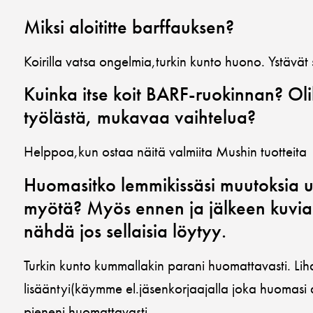
Miksi aloititte barffauksen?
Koirilla vatsa ongelmia,turkin kunto huono. Ystävät s
Kuinka itse koit BARF-ruokinnan? Ol
työlästä, mukavaa vaihtelua?
Helppoa,kun ostaa näitä valmiita Mushin tuotteita
Huomasitko lemmikissäsi muutoksia 
myötä? Myös ennen ja jälkeen kuvia
nähdä jos sellaisia löytyy.
Turkin kunto kummallakin parani huomattavasti. Li
lisääntyi(käymme el.jäsenkorjaajalla joka huomasi
pieneni huomattavasti