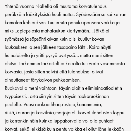
Yhtenä vuonna Nallella oli muutama korvatulehdus
peräkkäin lääkityksistä huolimatta.. Syödessään se sai kerran
kamalan kohtauksen. Luulin sitä paniikkipäissäni vaikka ja
miksi..eplepsiasta mahalaukun kiertymään… Jätkä oli
syömässä ja säpsähti aivan kuin olisi kuullut kovan
laukauksen ja sen jälkeen tasapaino lähti. Koira näytti
humalaiselta ja yritti pysyä pystyssä… mutta meni sitten
ohitse. Tarkemmin tarkasteltua koiralta tuli verta vasemmasta
korvasta, josta sitten selvisi että tulehdukset olivat
aiheuttaneet tärykalvon puhkeamisen.
Ruokavalio meni vaihtoon, täysin aloitin elimininaatiodietin
tyyppisesti. Josta siirryin sitten täysin raakaruokinnan
puolelle. Vuosi raakaa lihaa,rustoja,kananmunia,
riisiä,kauraa ja kasviksia,marjoja oli korvatulehdusten loppu
ja kerrankin näin kuinka luppakorvalla voi olla puhtaat
korvat, sekä leikkisä kuin pentu vaikka ei ollut lähellekkään