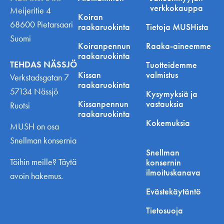
verkkokauppa
Meijeritie 4
Koiran
68600 Pietarsaari
raakaruokinta
Tietoja MUSHista
Suomi
Koiranpennun
Raaka-aineemme
raakaruokinta
TEHDAS NÄSSJÖ
Tuotteidemme
Kissan
valmistus
Verkstadsgatan 7
raakaruokinta
57134 Nässjö
Kysymyksiä ja
Kissanpennun
vastauksia
Ruotsi
raakaruokinta
Kokemuksia
MUSH on osa
Snellman konsernia
Snellman
Töihin meille? Täytä
konsernin
ilmoituskanava
avoin hakemus.
Evästekäytäntö
Tietosuoja