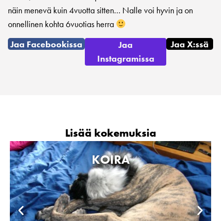
näin menevä kuin 4vuotta sitten… Nalle voi hyvin ja on
onnellinen kohta 6vuotias herra
Jaa Facebookissa
Jaa X:ssä
Jaa
Instagramissa
Lisää kokemuksia
KOIRA