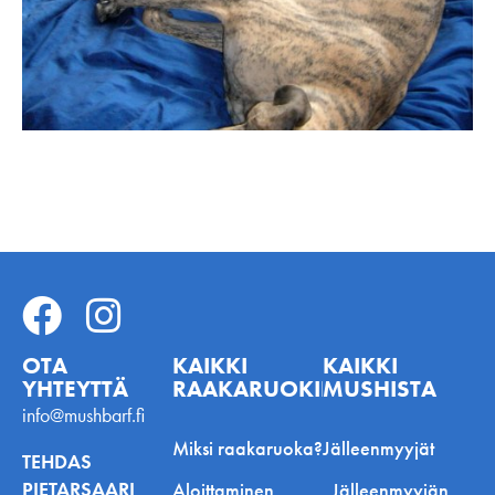
OTA
KAIKKI
KAIKKI
YHTEYTTÄ
RAAKARUOKINNASTA
MUSHISTA
info@mushbarf.fi
Miksi raakaruoka?
Jälleenmyyjät
TEHDAS
PIETARSAARI
Aloittaminen
Jälleenmyyjän