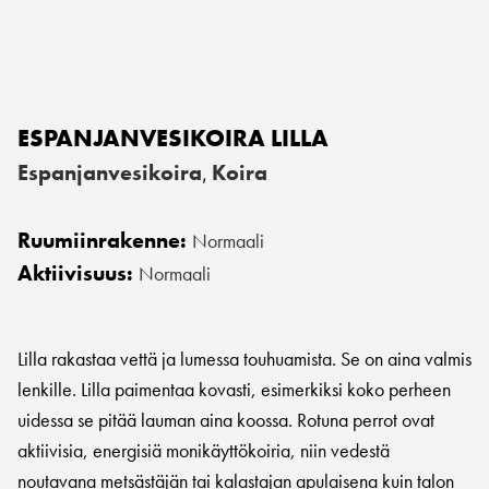
ESPANJANVESIKOIRA LILLA
Espanjanvesikoira
Koira
,
Ruumiinrakenne:
Normaali
Aktiivisuus:
Normaali
Lilla rakastaa vettä ja lumessa touhuamista. Se on aina valmis
lenkille. Lilla paimentaa kovasti, esimerkiksi koko perheen
uidessa se pitää lauman aina koossa. Rotuna perrot ovat
aktiivisia, energisiä monikäyttökoiria, niin vedestä
noutavana metsästäjän tai kalastajan apulaisena kuin talon