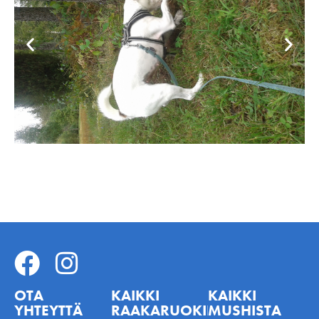
OTA
KAIKKI
KAIKKI
YHTEYTTÄ
RAAKARUOKINNASTA
MUSHISTA