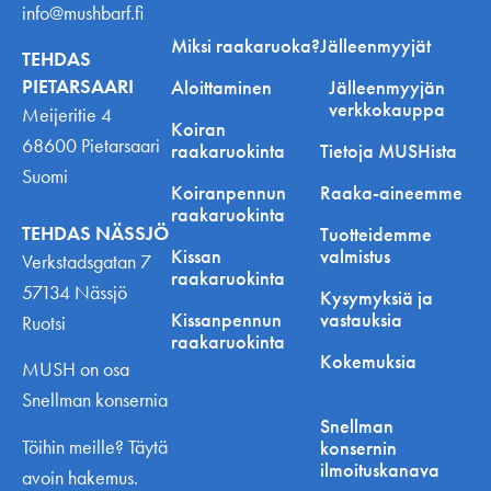
info@mushbarf.fi
Miksi raakaruoka?
Jälleenmyyjät
TEHDAS
PIETARSAARI
Aloittaminen
Jälleenmyyjän
verkkokauppa
Meijeritie 4
Koiran
68600 Pietarsaari
raakaruokinta
Tietoja MUSHista
Suomi
Koiranpennun
Raaka-aineemme
raakaruokinta
TEHDAS NÄSSJÖ
Tuotteidemme
Kissan
valmistus
Verkstadsgatan 7
raakaruokinta
57134 Nässjö
Kysymyksiä ja
Kissanpennun
vastauksia
Ruotsi
raakaruokinta
Kokemuksia
MUSH on osa
Snellman konsernia
Snellman
Töihin meille? Täytä
konsernin
ilmoituskanava
avoin hakemus.