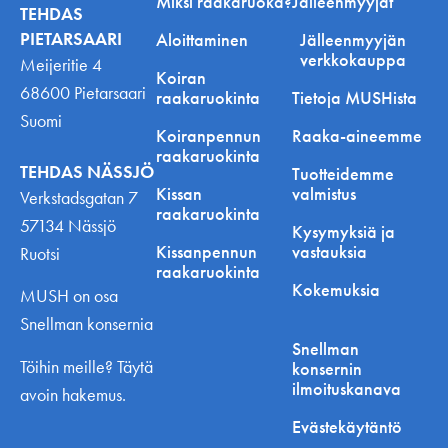
Miksi raakaruoka?
Jälleenmyyjät
TEHDAS
PIETARSAARI
Aloittaminen
Jälleenmyyjän
verkkokauppa
Meijeritie 4
Koiran
68600 Pietarsaari
raakaruokinta
Tietoja MUSHista
Suomi
Koiranpennun
Raaka-aineemme
raakaruokinta
TEHDAS NÄSSJÖ
Tuotteidemme
Kissan
valmistus
Verkstadsgatan 7
raakaruokinta
57134 Nässjö
Kysymyksiä ja
Kissanpennun
vastauksia
Ruotsi
raakaruokinta
Kokemuksia
MUSH on osa
Snellman konsernia
Snellman
Töihin meille? Täytä
konsernin
ilmoituskanava
avoin hakemus.
Evästekäytäntö