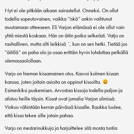
Nyt ei ole pitkään aikaan sairastellut. Onneksi. On ollut
todella sopeutuvainen, vaikka ”iskä” onkin vaihtunut
muutamaan otteeseen. Eli Varjon elämässä ei ole ollut vain
yhtä miestä koskaan. Hän on äitin poika selkeästi. Vatjo on
rauhallinen, mutta silti leikkisä ´, kun on sen hetki. Tietää jos
”äitillä” on paha olo ja osaa erittäin hyvin lohduttaa pelkällä
olemassaolollaan.
Varjo on hieman kissamainen otus. Kasvoi kolmen kissan
kanssa, joten joitain asioita on oppinut kissoilta.
Esimerkiksi puskemisen. Arvostaa kissoja todella paljon ja
alistuu heille täysin. Kissat ovat jumalia Varjon silmissä.
Vinkuu vähintään kerran päivässä kissalle. Raukka luulee,
että kissa tekee sille jotain pahaa.
Varjo on mestarinukkuja ja harjoittelee sitä monta tuntia