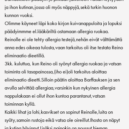
ja ihon kutinan,jossa oli myös näppyjä,sekä turkin huonon
kunnon vuoksi.
Olimme käyneet läpi koko kirjon kuivanappuloita ja lopuksi
päädyimmme el.lääkäriltä ostamaan allergia ruokaa.
Reinolle ei ole tehty allergia testejä,nehän eivät välttämättä
anna edes oikeaa tulosta,vaan tarkoitus oli itse testata Reino
eliminaatio dieetillä.
3kk. kuluttua, kun Reino oli syönyt allergia ruokaa ja vatsan
toiminta oli tasapainossa,(iho ei)oli tarkoitus aloittaa
eliminaatio dieetti.Silloin päätin aloittaa Barffauksen ja sen
avulla selvittää allergiaa,varsinkin kun nykyinen allergia
nappulakaan ei ollut ihon kuntoa parantanut,vatsan
toiminnan kyllä.
Kaikki lihat ja lohi,kasvikset on sopinut Reinolle,luita on
syöty,samoin rustoja eikä vatsa ole oireillut.Ihosta on näpyt
ja kutina hävinnyt.Lisäksi painokin on noussut hieman.