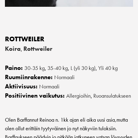
ROTTWEILER
Koira
Rottweiler
,
Paino:
30-35 kg
35-40 kg
L (yli 30 kg)
Yli 40 kg
,
,
,
Ruumiinrakenne:
Normaali
Aktiivisuus:
Normaali
Positiivinen vaikutus:
Allergioihin
Ruoansulatukseen
,
Olen Barffannut Reinoa n. 1kk ajan eli aika uusi asia,mutta
olen ollut erittäin tyytyväinen jo nyt näkyviin tuloksiin.
Barffaukseen päädyin jo pitkään jatkuneen vatsan löysyyden