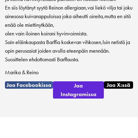
En siis löytänyt syytä Reinon allergiaan,vai liekö vilja tai joku
ainesosa kuivanappuloissa joka aiheutti oireita,mutta en sitä
enää ole miettinytkään,
olen vain iloinen koirani hyvinvoinnista.
Sain eläinkaupasta Barffia koskevan vihkosen,luin netistä ja
opin perusasiat joiden avulla eteenpäin mennään.
Suosittelen ehdottomasti Barffausta.
Marika & Reino
Jaa Facebookissa
Jaa X:ssä
Jaa
Instagramissa