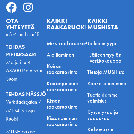
OTA
KAIKKI
KAIKKI
YHTEYTTÄ
RAAKARUOKINNASTA
MUSHISTA
info@mushbarf.fi
Miksi raakaruoka?
Jälleenmyyjät
TEHDAS
PIETARSAARI
Aloittaminen
Jälleenmyyjän
verkkokauppa
Meijeritie 4
Koiran
68600 Pietarsaari
raakaruokinta
Tietoja MUSHista
Suomi
Koiranpennun
Raaka-aineemme
raakaruokinta
TEHDAS NÄSSJÖ
Tuotteidemme
Kissan
valmistus
Verkstadsgatan 7
raakaruokinta
57134 Nässjö
Kysymyksiä ja
Kissanpennun
vastauksia
Ruotsi
raakaruokinta
Kokemuksia
MUSH on osa