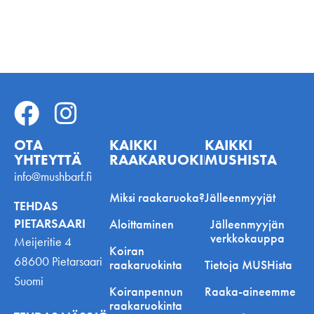
OTA
KAIKKI
KAIKKI
YHTEYTTÄ
RAAKARUOKINNASTA
MUSHISTA
info@mushbarf.fi
Miksi raakaruoka?
Jälleenmyyjät
TEHDAS
PIETARSAARI
Aloittaminen
Jälleenmyyjän
verkkokauppa
Meijeritie 4
Koiran
68600 Pietarsaari
raakaruokinta
Tietoja MUSHista
Suomi
Koiranpennun
Raaka-aineemme
raakaruokinta