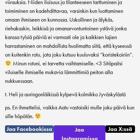
viirauksia. Niiden iloisuus ja tilanteeseen tarttuminen ja
toimiminen on kadehdittavaa, varsinkin kun luottaminen
omaan ihmiseen on kunnossa. Uskollinen ja älykäs,
riehakaskin, leikkisä ja omanarvontuntoinen ystävä jonka
kanssa tylsiä päiviä ei varmasti ole ja kaikkien lajien
harrastaminen on mahdollista huolimatta siitä, että kyseessä
on kuitenkin rotu, jota joku kutsuu kuuluvaksi ”koristekoiriin”.
Minun rotuni, ei tarvetta vaihtamiselle. <3 Sitäpaitsi
viluiselle ihmiselle mukavia lämmittimiä peiton alla
nukkuessaan.
t. Heli ja auringonläikissä kylpevä kolmikko Jyväskylästä
ps. En ihmettelisi, vaikka Aatu vastaisiki mulle joku päivä kun
sille höpötän.
Jaa Facebookissa
Jaa X:ssä
Jaa
Instagramissa