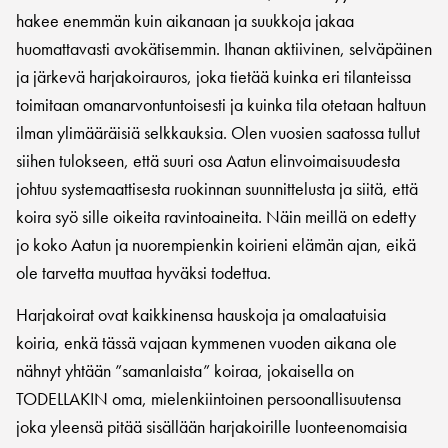
hakee enemmän kuin aikanaan ja suukkoja jakaa
huomattavasti avokätisemmin. Ihanan aktiivinen, selväpäinen
ja järkevä harjakoirauros, joka tietää kuinka eri tilanteissa
toimitaan omanarvontuntoisesti ja kuinka tila otetaan haltuun
ilman ylimääräisiä selkkauksia. Olen vuosien saatossa tullut
siihen tulokseen, että suuri osa Aatun elinvoimaisuudesta
johtuu systemaattisesta ruokinnan suunnittelusta ja siitä, että
koira syö sille oikeita ravintoaineita. Näin meillä on edetty
jo koko Aatun ja nuorempienkin koirieni elämän ajan, eikä
ole tarvetta muuttaa hyväksi todettua.
Harjakoirat ovat kaikkinensa hauskoja ja omalaatuisia
koiria, enkä tässä vajaan kymmenen vuoden aikana ole
nähnyt yhtään ”samanlaista” koiraa, jokaisella on
TODELLAKIN oma, mielenkiintoinen persoonallisuutensa
joka yleensä pitää sisällään harjakoirille luonteenomaisia